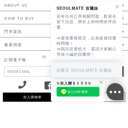
ABOUT US
SEOULMATE 首爾妹
若有任何訂單相關問題，歡迎在
About Us
HOW TO BUY
留下訊息，將於上班時間依序回
覆。
如何購買
門市資訊
📣避免重複留言，以免延後回覆
付款及配送
門市資訊
時間哦！
最新消息
📣因訊息量較大，還請大家耐心
會員常見問題
等候小編的回覆唷！
LINE官方會員活動
訂閱電子報
訂單常見問題
回覆至 SEOULMATE 首爾妹
JOIN
商品售後服務
✨加入贈＄１５０✨
電子發票
加入LINE 帳號
國外會員服務
加入購物車
追蹤清單
09:30~12:00 13:00~18:30 / Mon - Fri(例假日除外)
會員制度優惠折扣
客服專線 02-2302-0197
隱私權聲明
付款方式/接受的付款類型
會員服務條款