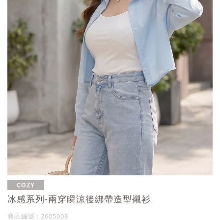
冰感系列-兩穿瞬涼後綁帶造型襯衫
商品編號 : 2605008