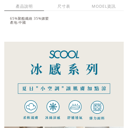
產品說明
尺寸表
MODEL資訊
65%聚酯纖維 35%嫘縈
產地:中國