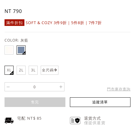
NT 790
滿件折扣
SOFT & COZY 3件9折｜5件8折｜7件7折
COLOR:
灰藍
XL
2L
3L
全尺碼
-
+
門市庫存查詢
售完
追蹤清單
宅配 NT$
85
退貨方式
僅提供退貨