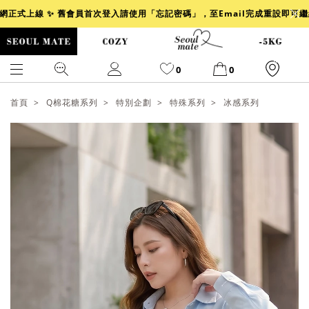
官網正式上線 ✨ 舊會員首次登入請使用「忘記密碼」，至Email完成重設即可
0
0
首頁
Q棉花糖系列
特別企劃
特殊系列
冰感系列
爆乳
背心
洋裝
舒芙蕾
小香風
透膚
小香
牛仔
襯衫
褲裙
牛仔裙
冰感
涼感