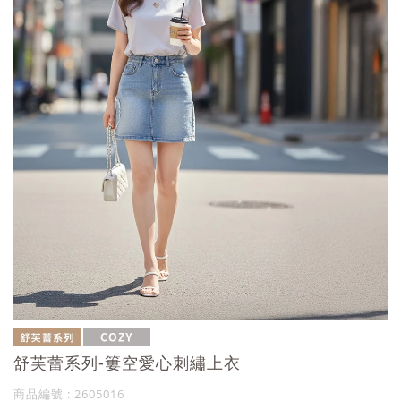
舒芙蕾系列-簍空愛心刺繡上衣
商品編號 : 2605016