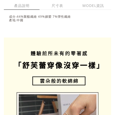
產品說明
尺寸表
MODEL資訊
成分:44%聚酯纖維 49%嫘縈 7%彈性纖維
產地:中國