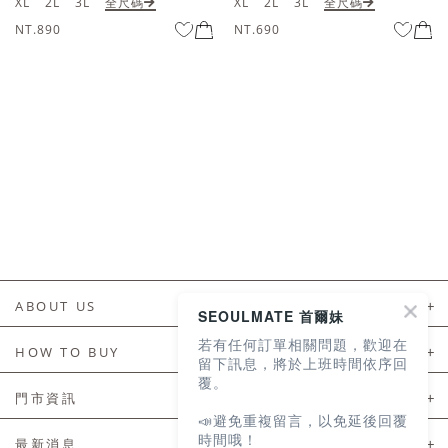
XL
2L
3L
全尺碼
XL
2L
3L
全尺碼
NT.890
NT.690
ABOUT US
SEOULMATE 首爾妹
若有任何訂單相關問題，歡迎在
About Us
HOW TO BUY
留下訊息，將於上班時間依序回
覆。
如何購買
門市資訊
📣避免重複留言，以免延後回覆
付款及配送
門市資訊
時間哦！
最新消息