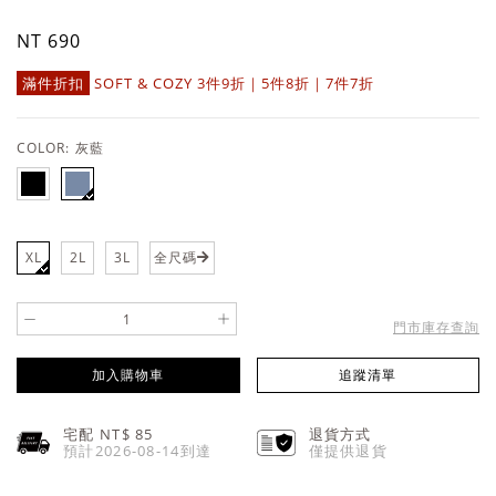
NT 690
滿件折扣
SOFT & COZY 3件9折｜5件8折｜7件7折
COLOR:
灰藍
XL
2L
3L
全尺碼
-
+
門市庫存查詢
加入購物車
追蹤清單
宅配 NT$
85
退貨方式
預計2026-08-14到達
僅提供退貨