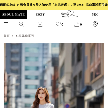
官網正式上線 ✨ 舊會員首次登入請使用「忘記密碼」，至Email完成重設即可
0
0
首頁
Q棉花糖系列
爆乳
背心
洋裝
舒芙蕾
小香風
透膚
小香
牛仔
襯衫
褲裙
牛仔裙
冰感
涼感