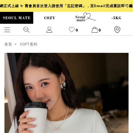
官網正式上線 ✨ 舊會員首次登入請使用「忘記密碼」，至Email完成重設即可
0
0
首頁
SOFT系列
爆乳
背心
洋裝
舒芙蕾
小香風
透膚
小香
牛仔
襯衫
褲裙
牛仔裙
冰感
涼感