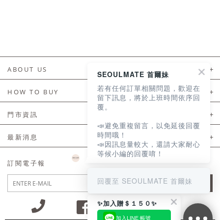
ABOUT US
SEOULMATE 首爾妹
若有任何訂單相關問題，歡迎在
About Us
HOW TO BUY
留下訊息，將於上班時間依序回
覆。
如何購買
門市資訊
📣避免重複留言，以免延後回覆
付款及配送
門市資訊
時間哦！
最新消息
📣因訊息量較大，還請大家耐心
會員常見問題
等候小編的回覆唷！
LINE官方會員活動
訂閱電子報
訂單常見問題
回覆至 SEOULMATE 首爾妹
JOIN
商品售後服務
✨加入贈＄１５０✨
電子發票
加入LINE 帳號