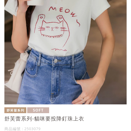
舒芙蕾系列-貓咪要投降釘珠上衣
商品編號 : 2503079