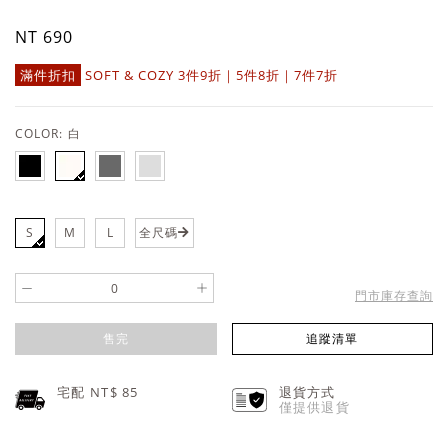
NT 690
滿件折扣
SOFT & COZY 3件9折｜5件8折｜7件7折
COLOR:
白
S
M
L
全尺碼
-
+
門市庫存查詢
售完
追蹤清單
宅配 NT$
85
退貨方式
僅提供退貨