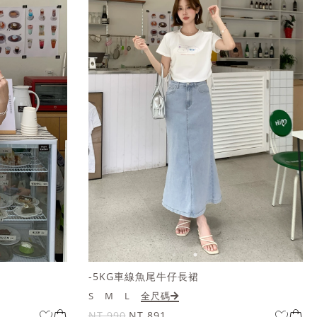
衣
-5KG車線魚尾牛仔長裙
S
M
L
全尺碼
NT.990
NT.891