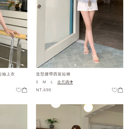
短袖上衣
造型腰帶西裝短褲
S
M
L
全尺碼
NT.690