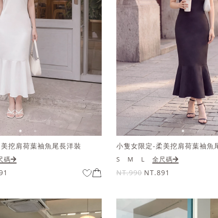
柔美挖肩荷葉袖魚尾長洋裝
小隻女限定-柔美挖肩荷葉袖魚
尺碼
S
M
L
全尺碼
91
NT.990
NT.891