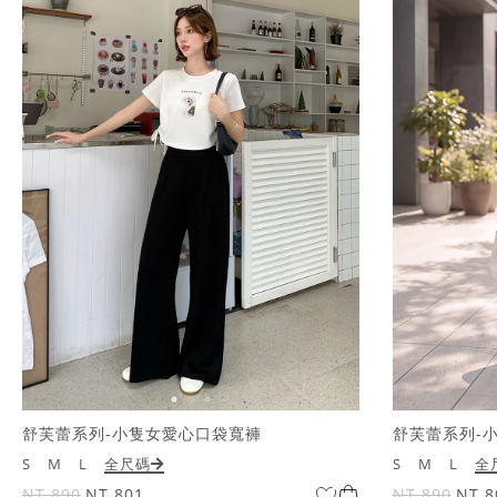
舒芙蕾系列-小隻女愛心口袋寬褲
舒芙蕾系列-
S
M
L
全尺碼
S
M
L
全
NT.890
NT.801
NT.890
NT.8