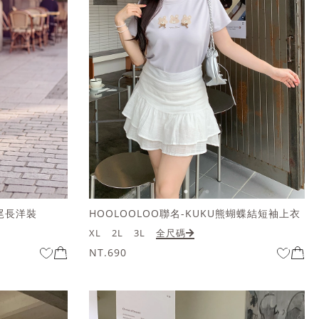
尾長洋裝
HOOLOOLOO聯名-KUKU熊蝴蝶結短袖上衣
XL
2L
3L
全尺碼
NT.690