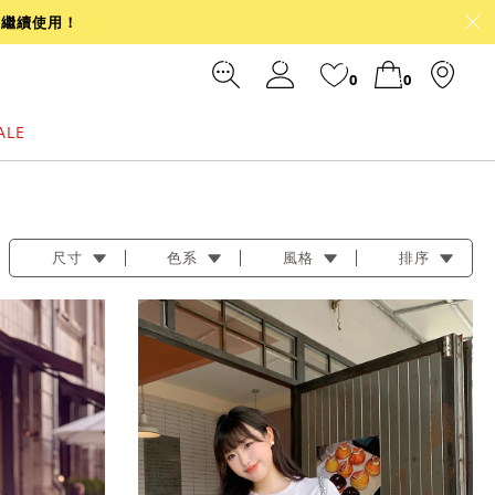
可繼續使用！
0
0
ALE
裙
冰感
涼感
前往結帳
尺寸
色系
風格
排序