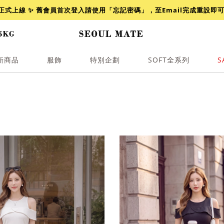
網正式上線 ✨ 舊會員首次登入請使用「忘記密碼」，至Email完成重設即
新商品
服飾
特別企劃
SOFT全系列
S
透膚
小香
牛仔
襯衫
褲裙
牛仔