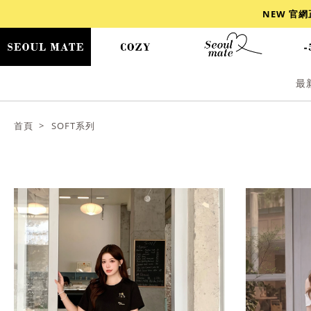
NEW 官
最
爆乳
背心
洋裝
舒芙蕾
小香風
首頁
SOFT系列