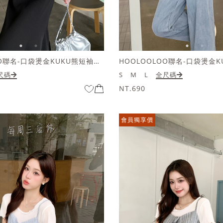
HOOLOOLOO聯名-口袋燙金KUKU熊短袖上衣
尺碼
S
M
L
全尺碼
NT.690
會員獨享價