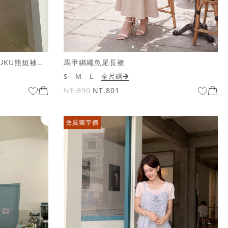
HOOLOOLOO聯名-口袋燙金KUKU熊短袖上衣
馬甲綁繩魚尾長裙
S
M
L
全尺碼
NT.890
NT.801
會員獨享價