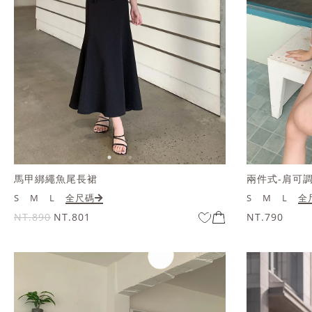
馬甲綁繩魚尾長裙
兩件式-肩可
S
M
L
全尺碼
S
M
L
全
NT.890
NT.801
NT.790