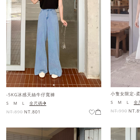
小隻女限定-
-5KG冰感天絲牛仔寬褲
S
M
L
全
S
M
L
全尺碼
NT.990
NT.8
NT.890
NT.801