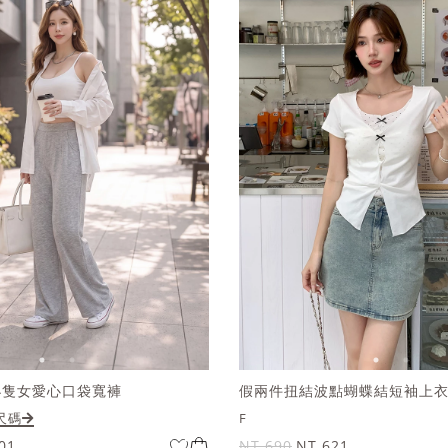
小隻女愛心口袋寬褲
假兩件扭結波點蝴蝶結短袖上
尺碼
F
01
NT.690
NT.621