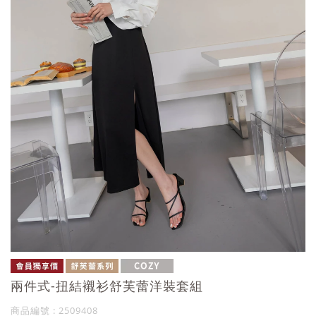
兩件式-扭結襯衫舒芙蕾洋裝套組
商品編號 : 2509408