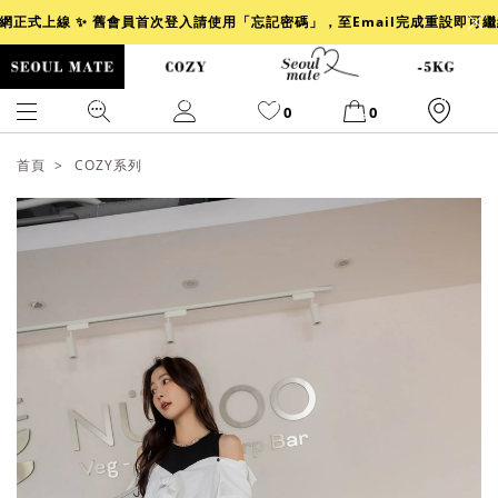
官網正式上線 ✨ 舊會員首次登入請使用「忘記密碼」，至Email完成重設即可
0
0
首頁
COZY系列
爆乳
背心
洋裝
舒芙蕾
小香風
透膚
小香
牛仔
襯衫
褲裙
牛仔裙
冰感
涼感