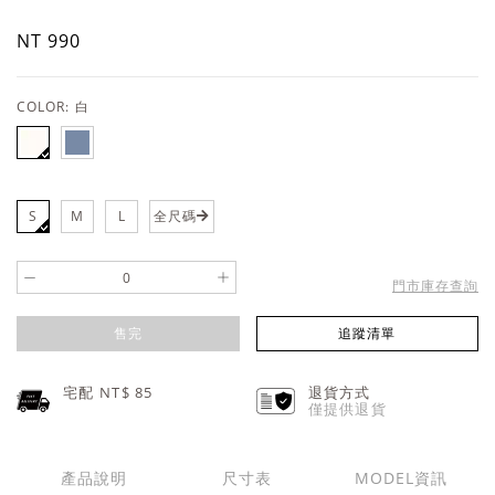
NT 990
COLOR:
白
S
M
L
全尺碼
-
+
門市庫存查詢
售完
追蹤清單
宅配 NT$
85
退貨方式
僅提供退貨
產品說明
尺寸表
MODEL資訊