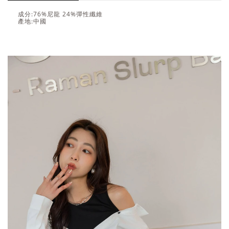
成分:76%尼龍 24%彈性纖維
產地:中國