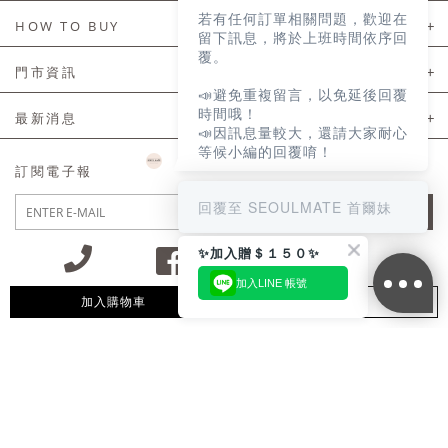
若有任何訂單相關問題，歡迎在
About Us
HOW TO BUY
留下訊息，將於上班時間依序回
覆。
如何購買
門市資訊
📣避免重複留言，以免延後回覆
付款及配送
門市資訊
時間哦！
最新消息
📣因訊息量較大，還請大家耐心
會員常見問題
等候小編的回覆唷！
LINE官方會員活動
訂閱電子報
訂單常見問題
回覆至 SEOULMATE 首爾妹
JOIN
商品售後服務
✨加入贈＄１５０✨
電子發票
加入LINE 帳號
國外會員服務
加入購物車
追蹤清單
09:30~12:00 13:00~18:30 / Mon - Fri(例假日除外)
會員制度優惠折扣
客服專線 02-2302-0197
隱私權聲明
付款方式/接受的付款類型
會員服務條款
統一編號：85029669 / 營業人名稱：首爾妹服裝有限公司
網站使用條款
防詐騙聲明
隱私權保護
免責聲明
165反詐騙