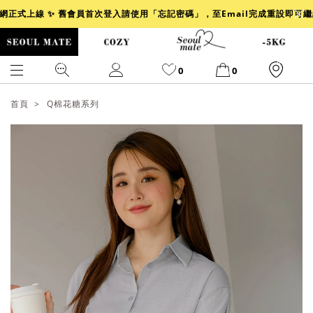
官網正式上線 ✨ 舊會員首次登入請使用「忘記密碼」，至Email完成重設即可
0
0
首頁
Q棉花糖系列
爆乳
背心
洋裝
舒芙蕾
小香風
透膚
小香
牛仔
襯衫
褲裙
牛仔裙
冰感
涼感