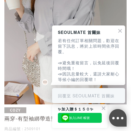
SEOULMATE 首爾妹
若有任何訂單相關問題，歡迎在
留下訊息，將於上班時間依序回
覆。
📣避免重複留言，以免延後回覆
時間哦！
📣因訊息量較大，還請大家耐心
等候小編的回覆唷！
回覆至 SEOULMATE 首爾妹
✨加入贈＄１５０✨
兩穿-有型袖綁帶造型襯衫
加入LINE 帳號
商品編號 : 2509101