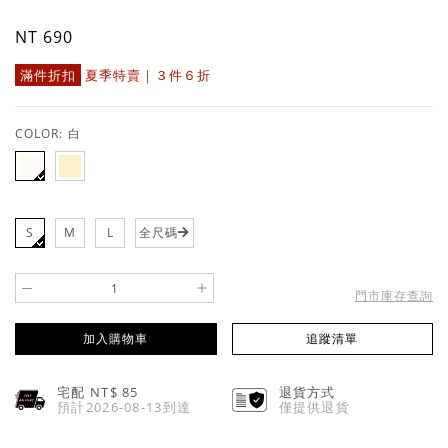
NT 690
滿件折扣
夏季特賣｜３件６折
COLOR:
白
S
M
L
全尺碼
-
+
門市庫存查詢
加入購物車
追蹤清單
宅配 NT$
85
退貨方式
預計2026-08-13到達
僅提供退貨