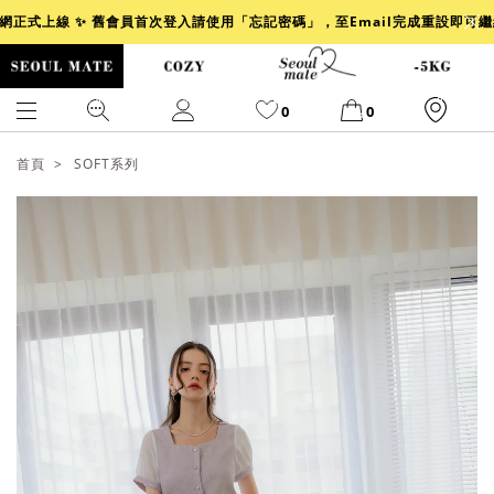
官網正式上線 ✨ 舊會員首次登入請使用「忘記密碼」，至Email完成重設即可
0
0
首頁
SOFT系列
爆乳
背心
洋裝
舒芙蕾
小香風
透膚
小香
牛仔
襯衫
褲裙
牛仔裙
冰感
涼感