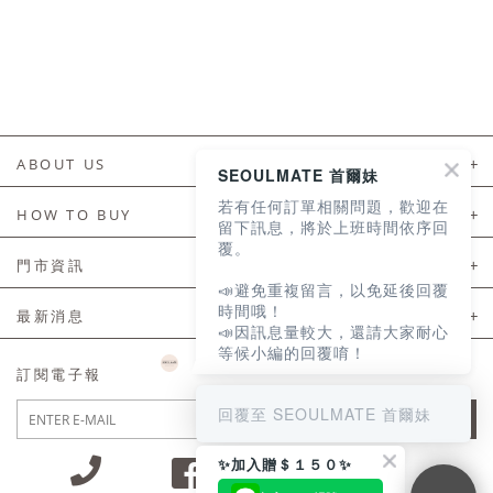
ABOUT US
SEOULMATE 首爾妹
若有任何訂單相關問題，歡迎在
About Us
HOW TO BUY
留下訊息，將於上班時間依序回
覆。
如何購買
門市資訊
📣避免重複留言，以免延後回覆
付款及配送
門市資訊
時間哦！
最新消息
📣因訊息量較大，還請大家耐心
會員常見問題
等候小編的回覆唷！
LINE官方會員活動
訂閱電子報
訂單常見問題
回覆至 SEOULMATE 首爾妹
JOIN
商品售後服務
✨加入贈＄１５０✨
電子發票