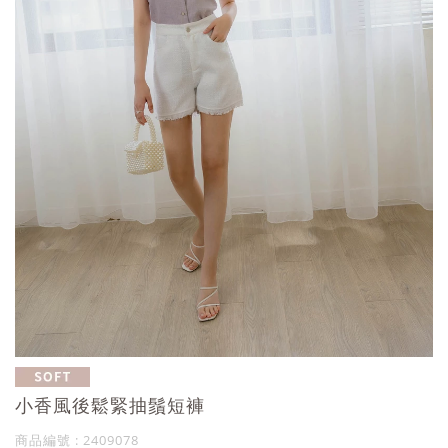
小香風後鬆緊抽鬚短褲
商品編號 : 2409078