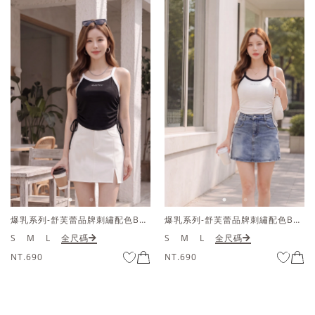
爆乳系列-舒芙蕾品牌刺繡配色BRATOP削肩上衣
假兩件雙拉鍊配色短袖上衣
S
M
L
全尺碼
S
M
L
全尺碼
NT.690
NT.690