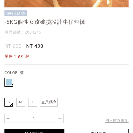
-5KG個性女孩破損設計牛仔短褲
商品編號 : 2004245
NT 690
NT 490
單件４９折起
COLOR:
藍
S
M
L
全尺碼
-
+
門市庫存查詢