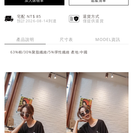
加入購物車
追蹤清單
宅配 NT$
85
退貨方式
預計2026-08-14到達
僅提供退貨
產品說明
尺寸表
MODEL資訊
63%棉/30%聚脂纖維/5%彈性纖維 產地:中國