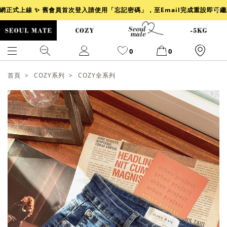
官網正式上線 ✨ 舊會員首次登入請使用「忘記密碼」，至Email完成重設即可
0
0
首頁
COZY系列
COZY全系列
爆乳
背心
洋裝
舒芙蕾
小香風
透膚
小香
牛仔
襯衫
褲裙
牛仔裙
冰感
涼感