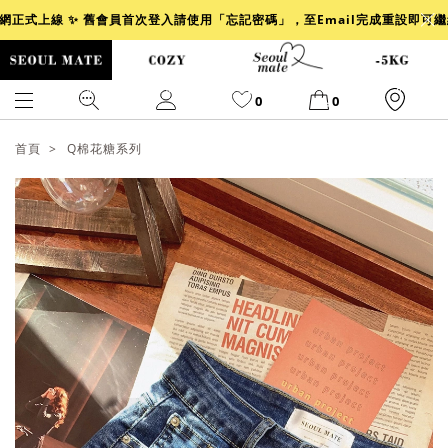
官網正式上線 ✨ 舊會員首次登入請使用「忘記密碼」，至Email完成重設即可
0
0
首頁
Q棉花糖系列
爆乳
背心
洋裝
舒芙蕾
小香風
透膚
小香
牛仔
襯衫
褲裙
牛仔裙
冰感
涼感