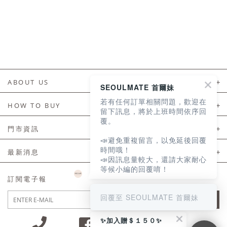
ABOUT US
SEOULMATE 首爾妹
若有任何訂單相關問題，歡迎在
About Us
HOW TO BUY
留下訊息，將於上班時間依序回
覆。
如何購買
門市資訊
📣避免重複留言，以免延後回覆
付款及配送
門市資訊
時間哦！
最新消息
📣因訊息量較大，還請大家耐心
會員常見問題
等候小編的回覆唷！
LINE官方會員活動
訂閱電子報
訂單常見問題
回覆至 SEOULMATE 首爾妹
JOIN
商品售後服務
✨加入贈＄１５０✨
電子發票