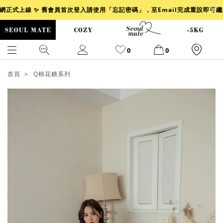
官網正式上線 ✨ 舊會員首次登入請使用「忘記密碼」，至Email完成重設即可
0
0
首頁
Q棉花糖系列
爆乳
背心
洋裝
舒芙蕾
小香風
透膚
小香
牛仔
襯衫
褲裙
牛仔裙
冰感
涼感