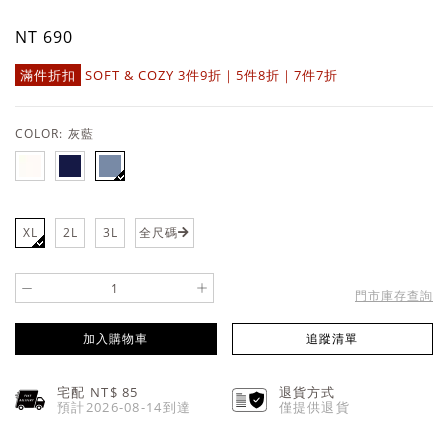
NT 690
滿件折扣
SOFT & COZY 3件9折｜5件8折｜7件7折
COLOR:
灰藍
XL
2L
3L
全尺碼
-
+
門市庫存查詢
加入購物車
追蹤清單
宅配 NT$
85
退貨方式
預計2026-08-14到達
僅提供退貨