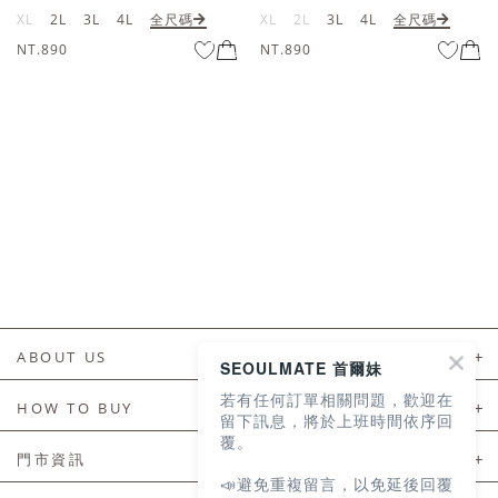
XL
2L
3L
4L
全尺碼
XL
2L
3L
4L
全尺碼
NT.890
NT.890
ABOUT US
SEOULMATE 首爾妹
若有任何訂單相關問題，歡迎在
About Us
HOW TO BUY
留下訊息，將於上班時間依序回
覆。
如何購買
門市資訊
📣避免重複留言，以免延後回覆
付款及配送