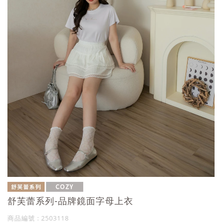
舒芙蕾系列-品牌鏡面字母上衣
商品編號 : 2503118