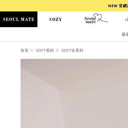
NEW 官
最
爆乳
背心
洋裝
舒芙蕾
小香風
首頁
SOFT系列
SOFT全系列