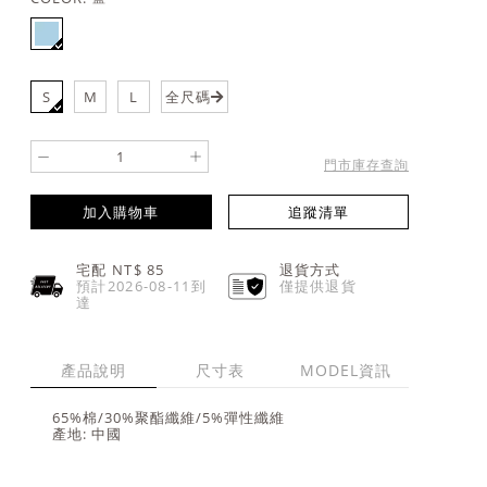
S
M
L
全尺碼
-
+
門市庫存查詢
加入購物車
追蹤清單
宅配 NT$
85
退貨方式
預計2026-08-11到
僅提供退貨
達
產品說明
尺寸表
MODEL資訊
65%棉/30%聚酯纖維/5%彈性纖維
產地: 中國