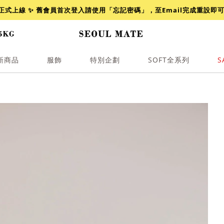
網正式上線 ✨ 舊會員首次登入請使用「忘記密碼」，至Email完成重設即
新商品
服飾
特別企劃
SOFT全系列
S
透膚
小香
牛仔
襯衫
褲裙
牛仔