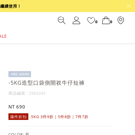
可繼續使用！
0
0
ALE
裙
冰感
涼感
前往結帳
-5KG造型口袋側開衩牛仔短褲
商品編號 : 2503247
NT 690
滿件折扣
-5KG 3件9折｜5件8折｜7件7折
COLOR:
藍