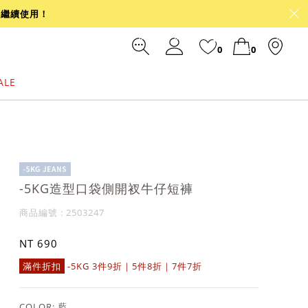
可繼續使用！
0
0
ALE
裙
冰感
涼感
前往結帳
-5KG造型口袋側開衩牛仔短褲
商品編號 : 2503247
NT 690
滿件折扣
-5KG 3件9折｜5件8折｜7件7折
COLOR:
藍