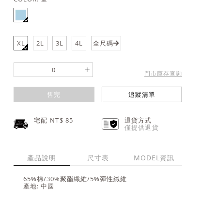
XL
2L
3L
4L
全尺碼
-
+
門市庫存查詢
售完
追蹤清單
宅配 NT$
85
退貨方式
僅提供退貨
產品說明
尺寸表
MODEL資訊
65%棉/30%聚酯纖維/5%彈性纖維
產地: 中國