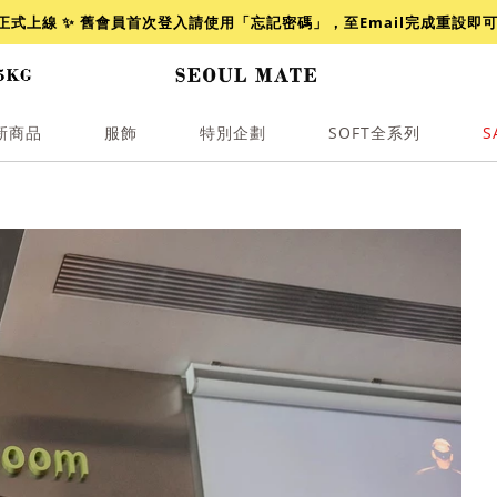
網正式上線 ✨ 舊會員首次登入請使用「忘記密碼」，至Email完成重設即
新商品
服飾
特別企劃
SOFT全系列
S
透膚
小香
牛仔
襯衫
褲裙
牛仔