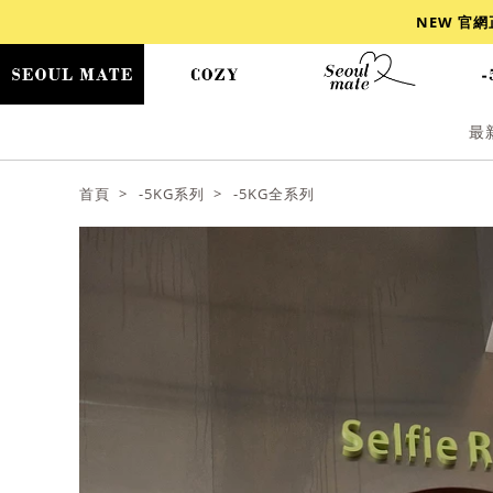
NEW 官
最
爆乳
背心
洋裝
舒芙蕾
小香風
首頁
-5KG系列
-5KG全系列