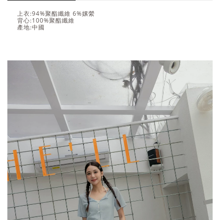
上衣:94%聚酯纖維 6%嫘縈
背心:100%聚酯纖維
產地:中國