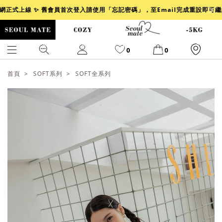
官網正式上線 ✨ 舊會員首次登入請使用「忘記密碼」，至Email完成重設即可
0
0
首頁
SOFT系列
SOFT全系列
爆乳
背心
洋裝
舒芙蕾
小香風
透膚
小香
牛仔
襯衫
褲裙
牛仔裙
冰感
涼感