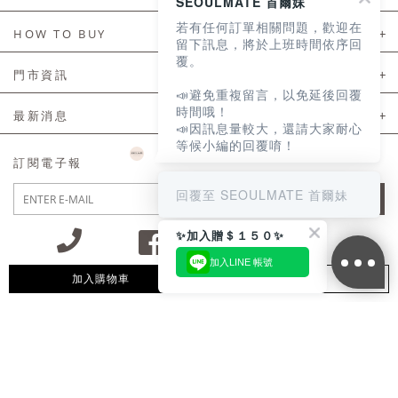
SEOULMATE 首爾妹
若有任何訂單相關問題，歡迎在
About Us
HOW TO BUY
留下訊息，將於上班時間依序回
覆。
如何購買
門市資訊
📣避免重複留言，以免延後回覆
付款及配送
門市資訊
時間哦！
最新消息
📣因訊息量較大，還請大家耐心
會員常見問題
等候小編的回覆唷！
LINE官方會員活動
訂閱電子報
訂單常見問題
回覆至 SEOULMATE 首爾妹
JOIN
商品售後服務
✨加入贈＄１５０✨
電子發票
加入LINE 帳號
國外會員服務
加入購物車
追蹤清單
09:30~12:00 13:00~18:30 / Mon - Fri(例假日除外)
會員制度優惠折扣
客服專線 02-2302-0197
隱私權聲明
付款方式/接受的付款類型
會員服務條款
統一編號：85029669 / 營業人名稱：首爾妹服裝有限公司