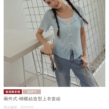
兩件式-蝴蝶結造型上衣套組
商品編號 : 2605050