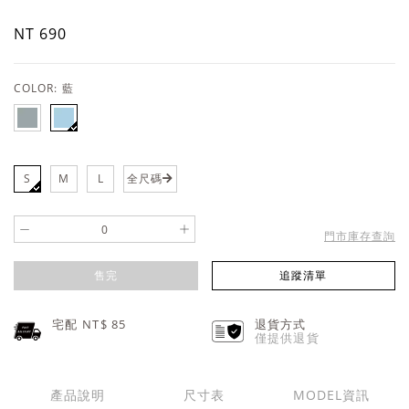
NT 690
COLOR:
藍
S
M
L
全尺碼
-
+
門市庫存查詢
售完
追蹤清單
宅配 NT$
85
退貨方式
僅提供退貨
產品說明
尺寸表
MODEL資訊