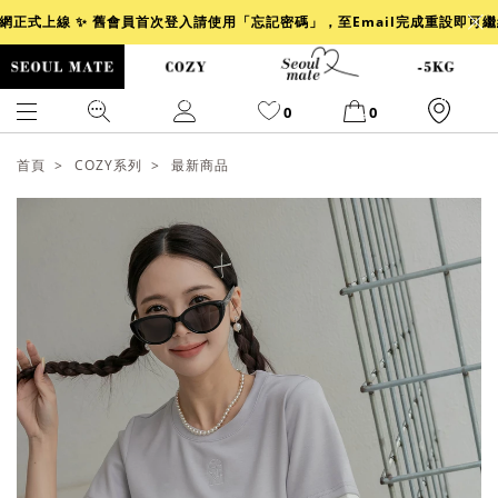
官網正式上線 ✨ 舊會員首次登入請使用「忘記密碼」，至Email完成重設即可
0
0
首頁
COZY系列
最新商品
爆乳
背心
洋裝
舒芙蕾
小香風
透膚
小香
牛仔
襯衫
褲裙
牛仔裙
冰感
涼感