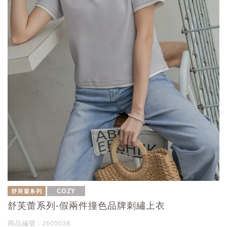
舒芙蕾系列-假兩件撞色品牌刺繡上衣
商品編號 : 2605038