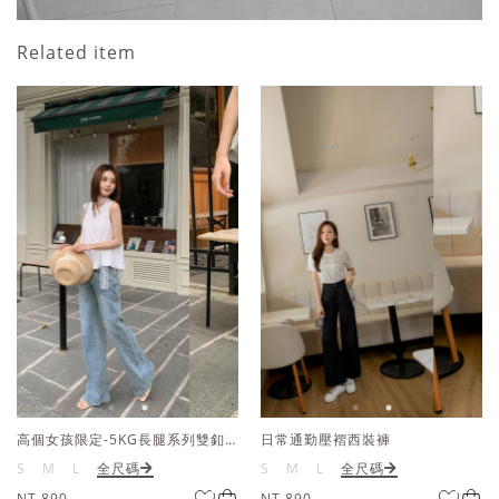
Related item
高個女孩限定-5KG長腿系列雙釦牛仔褲
日常通勤壓褶西裝褲
S
M
L
全尺碼
S
M
L
全尺碼
NT.890
NT.890