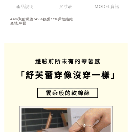
產品說明
尺寸表
MODEL資訊
44%聚酯纖維/49%嫘縈/7%彈性纖維
產地:中國