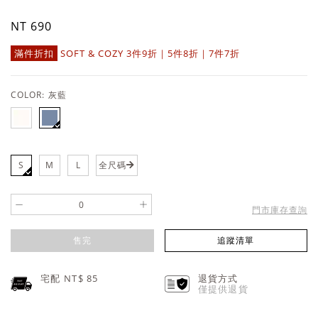
NT 690
滿件折扣
SOFT & COZY 3件9折｜5件8折｜7件7折
COLOR:
灰藍
S
M
L
全尺碼
-
+
門市庫存查詢
售完
追蹤清單
宅配 NT$
85
退貨方式
僅提供退貨