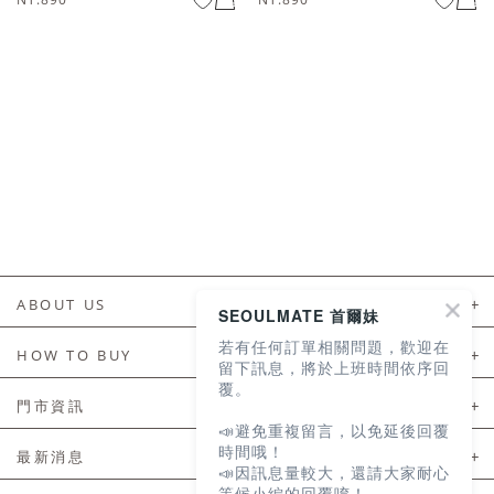
ABOUT US
SEOULMATE 首爾妹
若有任何訂單相關問題，歡迎在
About Us
HOW TO BUY
留下訊息，將於上班時間依序回
覆。
如何購買
門市資訊
📣避免重複留言，以免延後回覆
付款及配送
門市資訊
時間哦！
最新消息
📣因訊息量較大，還請大家耐心
會員常見問題
等候小編的回覆唷！