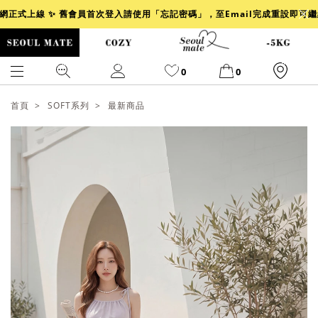
官網正式上線 ✨ 舊會員首次登入請使用「忘記密碼」，至Email完成重設即可
0
0
首頁
SOFT系列
最新商品
爆乳
背心
洋裝
舒芙蕾
小香風
透膚
小香
牛仔
襯衫
褲裙
牛仔裙
冰感
涼感