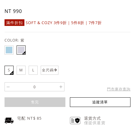
NT 990
滿件折扣
SOFT & COZY 3件9折｜5件8折｜7件7折
COLOR:
紫
S
M
L
全尺碼
-
+
門市庫存查詢
售完
追蹤清單
宅配 NT$
85
退貨方式
僅提供退貨