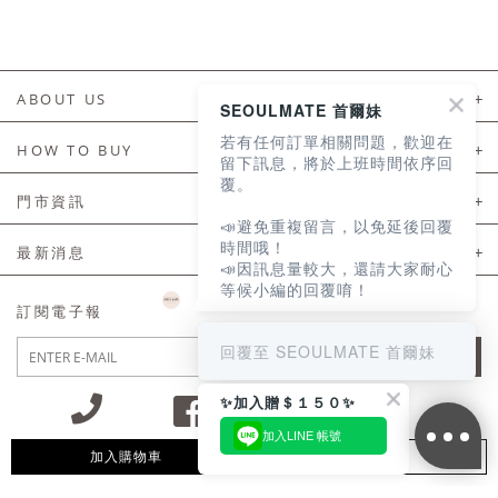
ABOUT US
SEOULMATE 首爾妹
若有任何訂單相關問題，歡迎在
About Us
HOW TO BUY
留下訊息，將於上班時間依序回
覆。
如何購買
門市資訊
📣避免重複留言，以免延後回覆
付款及配送
門市資訊
時間哦！
最新消息
📣因訊息量較大，還請大家耐心
會員常見問題
等候小編的回覆唷！
LINE官方會員活動
訂閱電子報
訂單常見問題
回覆至 SEOULMATE 首爾妹
JOIN
商品售後服務
✨加入贈＄１５０✨
電子發票
加入LINE 帳號
國外會員服務
加入購物車
追蹤清單
09:30~12:00 13:00~18:30 / Mon - Fri(例假日除外)
會員制度優惠折扣
客服專線 02-2302-0197