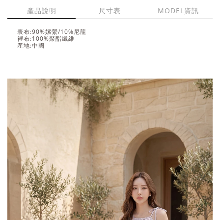
產品說明
尺寸表
MODEL資訊
表布:90%嫘縈/10%尼龍
裡布:100%聚酯纖維
產地:中國