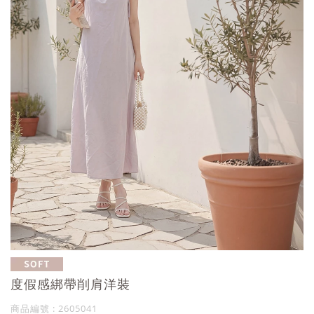
度假感綁帶削肩洋裝
商品編號 : 2605041