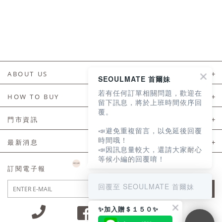
ABOUT US
SEOULMATE 首爾妹
若有任何訂單相關問題，歡迎在
About Us
HOW TO BUY
留下訊息，將於上班時間依序回
覆。
如何購買
門市資訊
📣避免重複留言，以免延後回覆
付款及配送
門市資訊
時間哦！
最新消息
📣因訊息量較大，還請大家耐心
會員常見問題
等候小編的回覆唷！
LINE官方會員活動
訂閱電子報
訂單常見問題
回覆至 SEOULMATE 首爾妹
JOIN
商品售後服務
✨加入贈＄１５０✨
電子發票