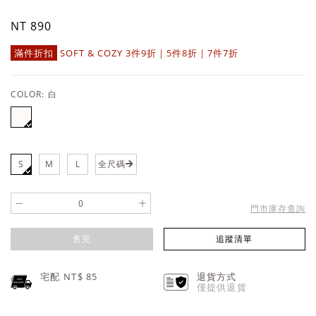
NT 890
滿件折扣
SOFT & COZY 3件9折｜5件8折｜7件7折
COLOR:
白
S
M
L
全尺碼
-
+
門市庫存查詢
售完
追蹤清單
宅配 NT$
85
退貨方式
僅提供退貨