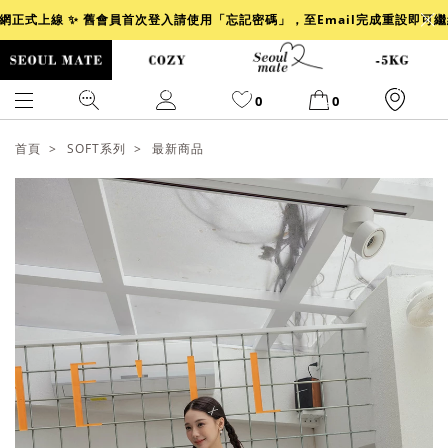
官網正式上線 ✨ 舊會員首次登入請使用「忘記密碼」，至Email完成重設即可
0
0
首頁
SOFT系列
最新商品
爆乳
背心
洋裝
舒芙蕾
小香風
透膚
小香
牛仔
襯衫
褲裙
牛仔裙
冰感
涼感