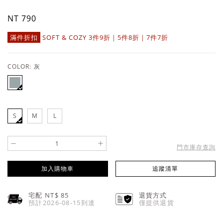
NT 790
滿件折扣
SOFT & COZY 3件9折｜5件8折｜7件7折
COLOR:
灰
S
M
L
-
+
門市庫存查詢
加入購物車
追蹤清單
宅配 NT$
85
退貨方式
預計2026-08-15到達
僅提供退貨