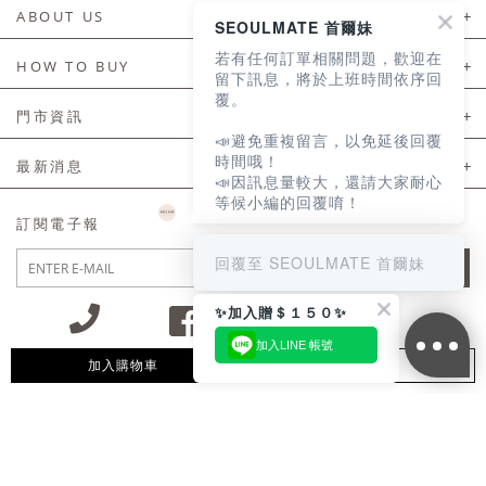
ABOUT US
SEOULMATE 首爾妹
若有任何訂單相關問題，歡迎在
About Us
HOW TO BUY
留下訊息，將於上班時間依序回
覆。
如何購買
門市資訊
📣避免重複留言，以免延後回覆
付款及配送
門市資訊
時間哦！
最新消息
📣因訊息量較大，還請大家耐心
會員常見問題
等候小編的回覆唷！
LINE官方會員活動
訂閱電子報
訂單常見問題
回覆至 SEOULMATE 首爾妹
JOIN
商品售後服務
✨加入贈＄１５０✨
電子發票
加入LINE 帳號
國外會員服務
加入購物車
追蹤清單
09:30~12:00 13:00~18:30 / Mon - Fri(例假日除外)
會員制度優惠折扣
客服專線 02-2302-0197
隱私權聲明
付款方式/接受的付款類型
會員服務條款