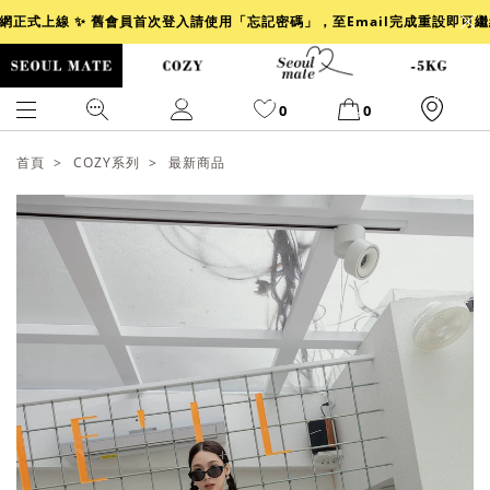
官網正式上線 ✨ 舊會員首次登入請使用「忘記密碼」，至Email完成重設即可
0
0
首頁
COZY系列
最新商品
爆乳
背心
洋裝
舒芙蕾
小香風
透膚
小香
牛仔
襯衫
褲裙
牛仔裙
冰感
涼感