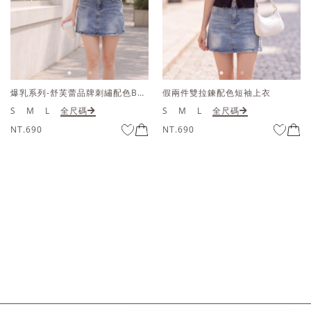
爆乳系列-舒芙蕾品牌刺繡配色BRATOP削肩上衣
假兩件雙拉鍊配色短袖上衣
S
M
L
全尺碼
S
M
L
全尺碼
NT.690
NT.690