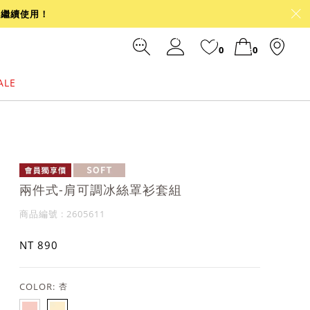
可繼續使用！
0
0
ALE
裙
冰感
涼感
前往結帳
兩件式-肩可調冰絲罩衫套組
商品編號 : 2605611
NT 890
COLOR:
杏