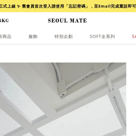
網正式上線 ✨ 舊會員首次登入請使用「忘記密碼」，至Email完成重設即
新商品
服飾
特別企劃
SOFT全系列
S
透膚
小香
牛仔
襯衫
褲裙
牛仔