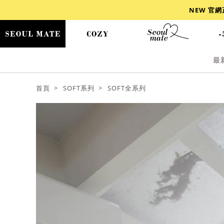
NEW 官
最
爆乳
背心
洋裝
舒芙蕾
小香風
首頁
SOFT系列
SOFT全系列