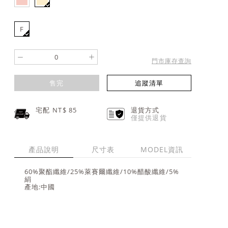
F
-
+
門市庫存查詢
售完
追蹤清單
宅配 NT$
85
退貨方式
僅提供退貨
產品說明
尺寸表
MODEL資訊
60%聚酯纖維/25%萊賽爾纖維/10%醋酸纖維/5%
絹
產地:中國