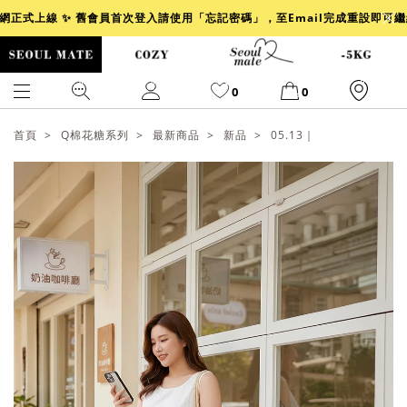
官網正式上線 ✨ 舊會員首次登入請使用「忘記密碼」，至Email完成重設即可
0
0
首頁
Q棉花糖系列
最新商品
新品
05.13｜
爆乳
背心
洋裝
舒芙蕾
小香風
透膚
小香
牛仔
襯衫
褲裙
牛仔裙
冰感
涼感