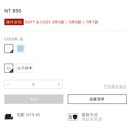
NT 890
滿件折扣
SOFT & COZY 3件9折｜5件8折｜7件7折
COLOR:
白
XL
全尺碼
-
+
門市庫存查詢
售完
追蹤清單
宅配 NT$
85
退貨方式
僅提供退貨