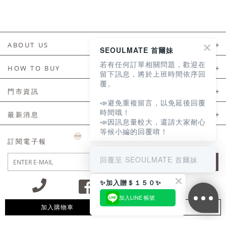
ABOUT US
SEOULMATE 首爾妹
若有任何訂單相關問題，歡迎在
About Us
HOW TO BUY
留下訊息，將於上班時間依序回
覆。
如何購買
門市資訊
📣避免重複留言，以免延後回覆
付款及配送
門市資訊
時間哦！
最新消息
📣因訊息量較大，還請大家耐心
會員常見問題
等候小編的回覆唷！
LINE官方會員活動
訂閱電子報
訂單常見問題
回覆至 SEOULMATE 首爾妹
JOIN
商品售後服務
✨加入贈＄１５０✨
電子發票
加入LINE 帳號
國外會員服務
加入購物車
追蹤清單
09:30~12:00 13:00~18:30 / Mon - Fri(例假日除外)
會員制度優惠折扣
客服專線 02-2302-0197