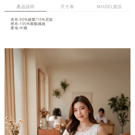
產品說明
尺寸表
MODEL資訊
表布:90%嫘縈/10%尼龍
裡布:100%聚酯纖維
產地:中國