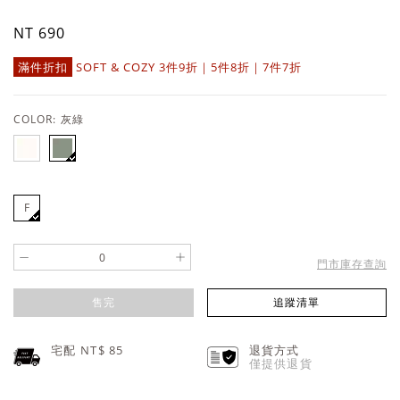
NT 690
滿件折扣
SOFT & COZY 3件9折｜5件8折｜7件7折
COLOR:
灰綠
F
-
+
門市庫存查詢
售完
追蹤清單
宅配 NT$
85
退貨方式
僅提供退貨