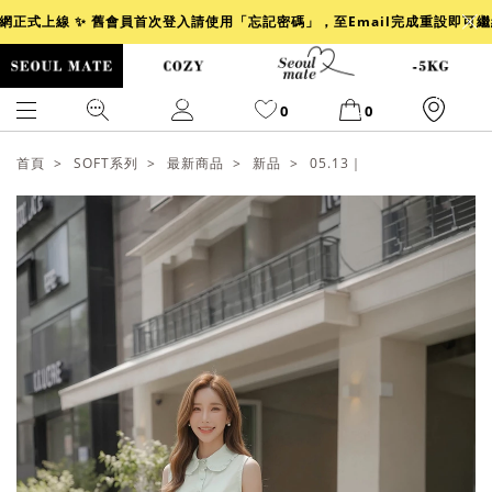
官網正式上線 ✨ 舊會員首次登入請使用「忘記密碼」，至Email完成重設即可
0
0
首頁
SOFT系列
最新商品
新品
05.13｜
爆乳
背心
洋裝
舒芙蕾
小香風
透膚
小香
牛仔
襯衫
褲裙
牛仔裙
冰感
涼感