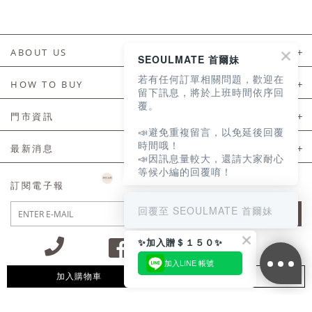
ABOUT US
SEOULMATE 首爾妹
若有任何訂單相關問題，歡迎在
About Us
HOW TO BUY
留下訊息，將於上班時間依序回
覆。
如何購買
門市資訊
📣避免重複留言，以免延後回覆
付款及配送
門市資訊
時間哦！
最新消息
📣因訊息量較大，還請大家耐心
會員常見問題
等候小編的回覆唷！
LINE官方會員活動
訂閱電子報
訂單常見問題
回覆至 SEOULMATE 首爾妹
JOIN
商品售後服務
✨加入贈＄１５０✨
電子發票
加入LINE 帳號
國外會員服務
加入購物車
追蹤清單
09:30~12:00 13:00~18:30 / Mon - Fri(例假日除外)
會員制度優惠折扣
客服專線 02-2302-0197