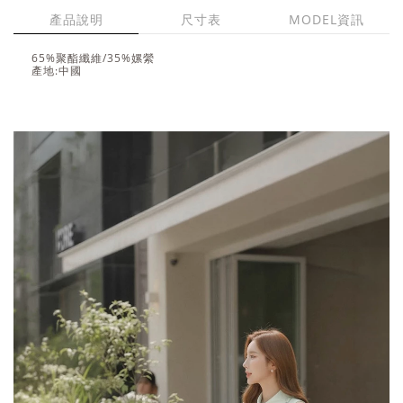
產品說明
尺寸表
MODEL資訊
65%聚酯纖維/35%嫘縈
產地:中國