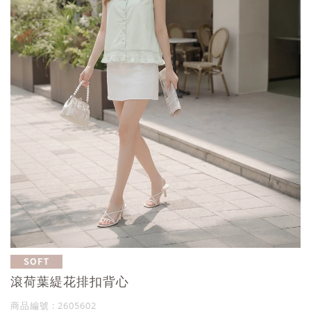
滾荷葉緹花排扣背心
商品編號 : 2605602