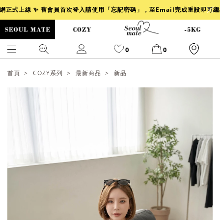
官網正式上線 ✨ 舊會員首次登入請使用「忘記密碼」，至Email完成重設即可
0
0
首頁
COZY系列
最新商品
新品
爆乳
背心
洋裝
舒芙蕾
小香風
透膚
小香
牛仔
襯衫
褲裙
牛仔裙
冰感
涼感