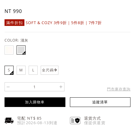
NT 990
滿件折扣
SOFT & COZY 3件9折｜5件8折｜7件7折
COLOR:
淺灰
S
M
L
全尺碼
-
+
門市庫存查詢
加入購物車
追蹤清單
宅配 NT$
85
退貨方式
預計2026-08-13到達
僅提供退貨