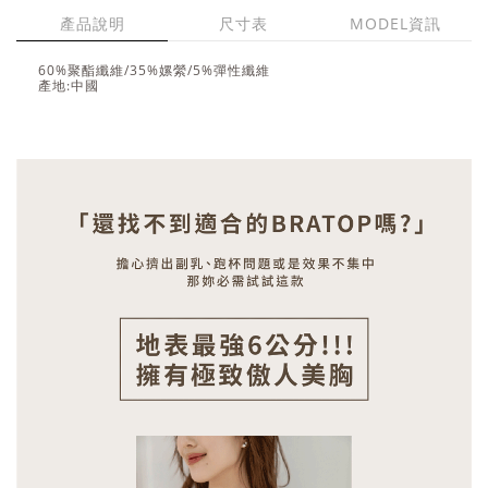
產品說明
尺寸表
MODEL資訊
60%聚酯纖維/35%嫘縈/5%彈性纖維
產地:中國