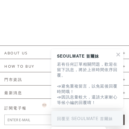
ABOUT US
SEOULMATE 首爾妹
若有任何訂單相關問題，歡迎在
About Us
HOW TO BUY
留下訊息，將於上班時間依序回
覆。
如何購買
門市資訊
📣避免重複留言，以免延後回覆
付款及配送
門市資訊
時間哦！
最新消息
📣因訊息量較大，還請大家耐心
會員常見問題
等候小編的回覆唷！
LINE官方會員活動
訂閱電子報
訂單常見問題
回覆至 SEOULMATE 首爾妹
JOIN
商品售後服務