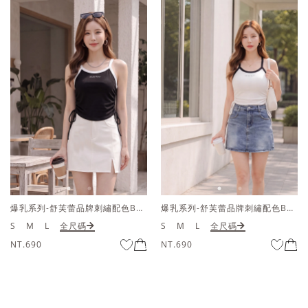
爆乳系列-舒芙蕾品牌刺繡配色BRATOP削肩上衣
假兩件雙拉鍊配色短袖上衣
S
M
L
全尺碼
S
M
L
全尺碼
NT.690
NT.690