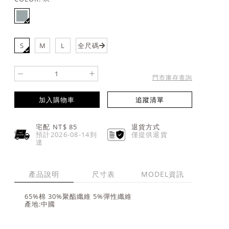
S
M
L
全尺碼
-
+
門市庫存查詢
加入購物車
追蹤清單
宅配 NT$
85
退貨方式
預計2026-08-14到
僅提供退貨
達
產品說明
尺寸表
MODEL資訊
65%棉 30%聚酯纖維 5%彈性纖維
產地:中國