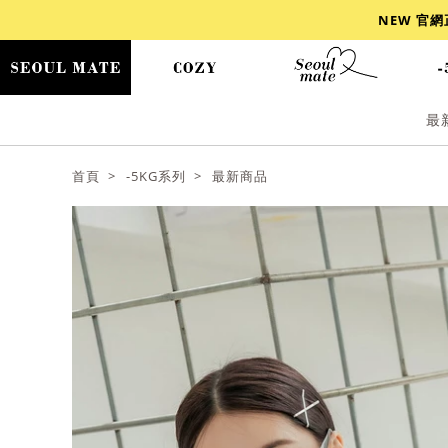
NEW 官
最
爆乳
背心
洋裝
舒芙蕾
小香風
首頁
-5KG系列
最新商品