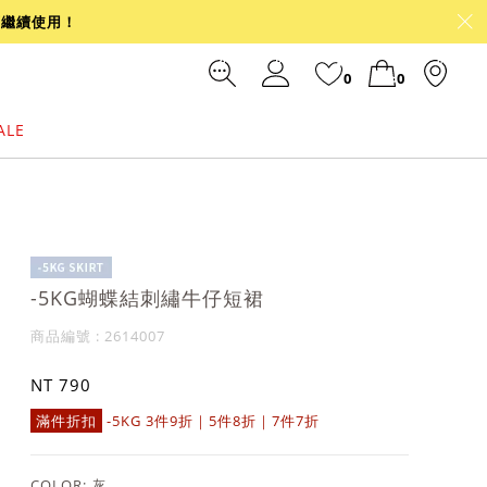
可繼續使用！
0
0
ALE
裙
冰感
涼感
前往結帳
-5KG蝴蝶結刺繡牛仔短裙
商品編號 : 2614007
NT 790
滿件折扣
-5KG 3件9折｜5件8折｜7件7折
COLOR:
灰