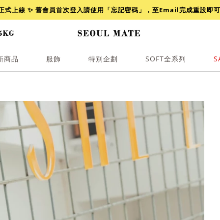
網正式上線 ✨ 舊會員首次登入請使用「忘記密碼」，至Email完成重設即
新商品
服飾
特別企劃
SOFT全系列
S
透膚
小香
牛仔
襯衫
褲裙
牛仔