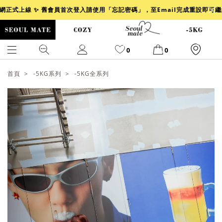
官網正式上線 ✨ 舊會員首次登入請使用「忘記密碼」，至Email完成重設即可
0
0
首頁
-5KG系列
-5KG全系列
爆乳
背心
洋裝
舒芙蕾
小香風
透膚
小香
牛仔
襯衫
褲裙
牛仔裙
冰感
涼感