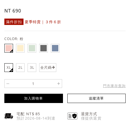
NT 690
滿件折扣
夏季特賣｜３件６折
COLOR:
粉
XL
2L
3L
全尺碼
-
+
門市庫存查詢
加入購物車
追蹤清單
宅配 NT$
85
退貨方式
預計2026-08-14到達
僅提供退貨