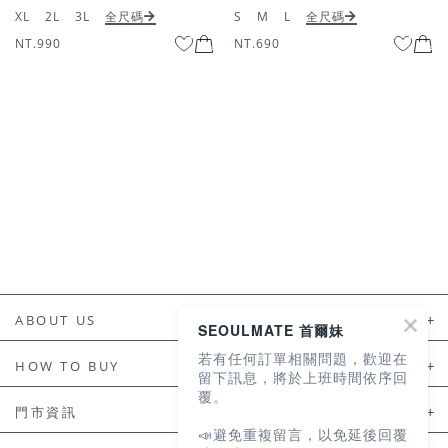
S
M
L
全尺碼
XL
全尺碼
NT.690
NT.690
ABOUT US
SEOULMATE 首爾妹
若有任何訂單相關問題，歡迎在
About Us
HOW TO BUY
留下訊息，將於上班時間依序回
覆。
如何購買
門市資訊
📣避免重複留言，以免延後回覆
付款及配送