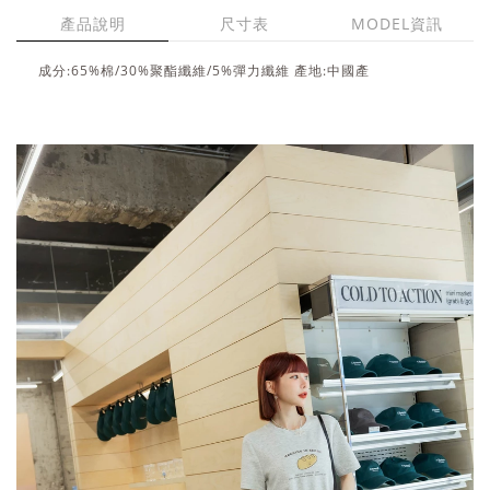
產品說明
尺寸表
MODEL資訊
成分:65%棉/30%聚酯纖維/5%彈力纖維 產地:中國產