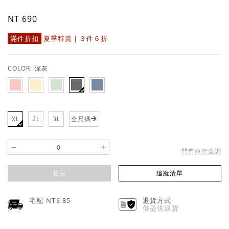
NT 690
滿件折扣
夏季特賣｜３件６折
COLOR:
深灰
XL
2L
3L
全尺碼
-
+
門市庫存查詢
售完
追蹤清單
宅配 NT$
85
退貨方式
僅提供退貨