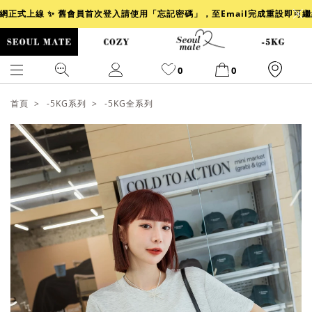
官網正式上線 ✨ 舊會員首次登入請使用「忘記密碼」，至Email完成重設即可
0
0
首頁
-5KG系列
-5KG全系列
爆乳
背心
洋裝
舒芙蕾
小香風
透膚
小香
牛仔
襯衫
褲裙
牛仔裙
冰感
涼感