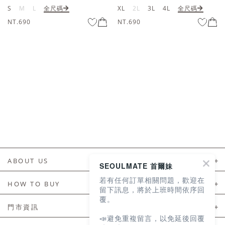
XL
2L
3L
4L
全尺碼
S
M
L
全尺碼
NT.690
NT.790
ABOUT US
SEOULMATE 首爾妹
若有任何訂單相關問題，歡迎在
About Us
HOW TO BUY
留下訊息，將於上班時間依序回
覆。
如何購買
門市資訊
📣避免重複留言，以免延後回覆
付款及配送