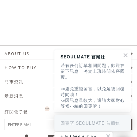
ABOUT US
SEOULMATE 首爾妹
若有任何訂單相關問題，歡迎在
About Us
HOW TO BUY
留下訊息，將於上班時間依序回
覆。
如何購買
門市資訊
📣避免重複留言，以免延後回覆
付款及配送
門市資訊
時間哦！
最新消息
📣因訊息量較大，還請大家耐心
會員常見問題
等候小編的回覆唷！
LINE官方會員活動
訂閱電子報
訂單常見問題
回覆至 SEOULMATE 首爾妹
JOIN
商品售後服務
✨加入贈＄１５０✨