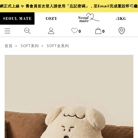
官網正式上線 ✨ 舊會員首次登入請使用「忘記密碼」，至Email完成重設即可
0
0
首頁
SOFT系列
SOFT全系列
爆乳
背心
洋裝
舒芙蕾
小香風
透膚
小香
牛仔
襯衫
褲裙
牛仔裙
冰感
涼感