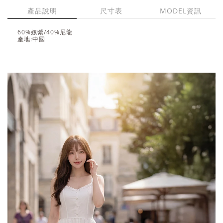
產品說明
尺寸表
MODEL資訊
60%嫘縈/40%尼龍
產地:中國