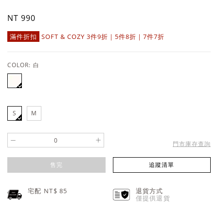
NT 990
滿件折扣
SOFT & COZY 3件9折｜5件8折｜7件7折
COLOR:
白
S
M
-
+
門市庫存查詢
售完
追蹤清單
宅配 NT$
85
退貨方式
僅提供退貨