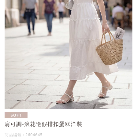
肩可調-滾花邊假排扣蛋糕洋裝
商品編號 : 2604645