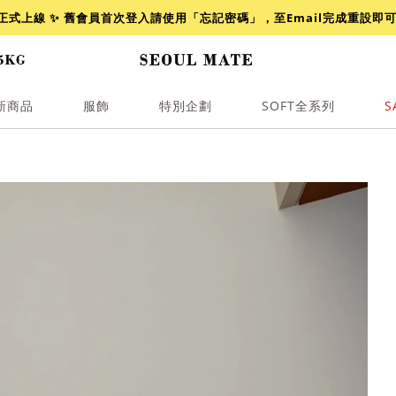
網正式上線 ✨ 舊會員首次登入請使用「忘記密碼」，至Email完成重設即
新商品
服飾
特別企劃
SOFT全系列
S
透膚
小香
牛仔
襯衫
褲裙
牛仔