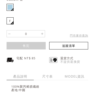
F
-
+
門市庫存查詢
售完
追蹤清單
宅配 NT$
85
退貨方式
不提供退換貨
產品說明
尺寸表
MODEL資訊
100%聚丙烯腈纖維
產地:中國