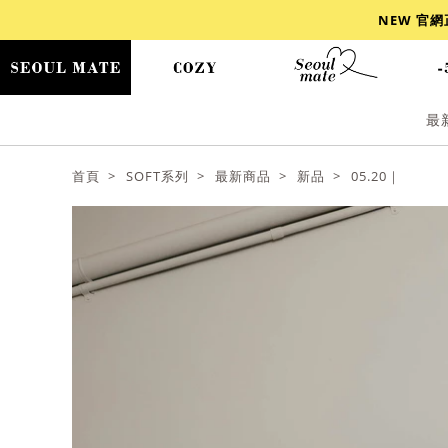
NEW 官
最
爆乳
背心
洋裝
舒芙蕾
小香風
首頁
SOFT系列
最新商品
新品
05.20｜