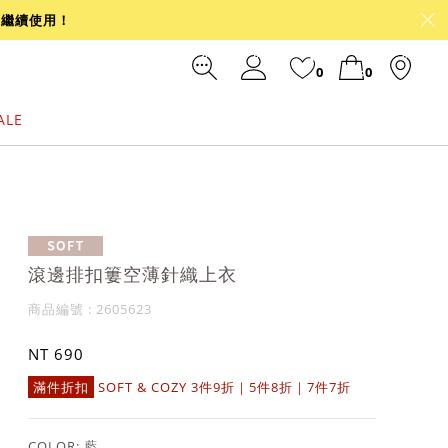
可繼續使用！
0
0
ALE
裙
冰感
涼感
前往結帳
滾邊排扣簍空薄針織上衣
商品編號 : 2605623
NT 690
滿件折扣
SOFT & COZY 3件9折｜5件8折｜7件7折
COLOR:
藍