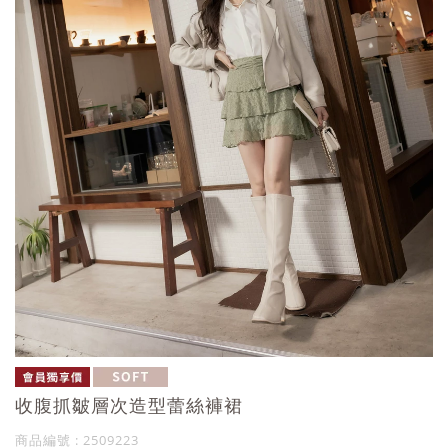
收腹抓皺層次造型蕾絲褲裙
商品編號 : 2509223