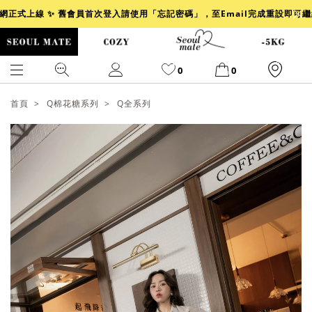
官網正式上線 ✨ 舊會員首次登入請使用「忘記密碼」，至Email完成重設即可
0
0
首頁
Q棉花糖系列
Q全系列
爆乳
背心
洋裝
舒芙蕾
小香風
透膚
小香
牛仔
襯衫
褲裙
牛仔裙
冰感
涼感