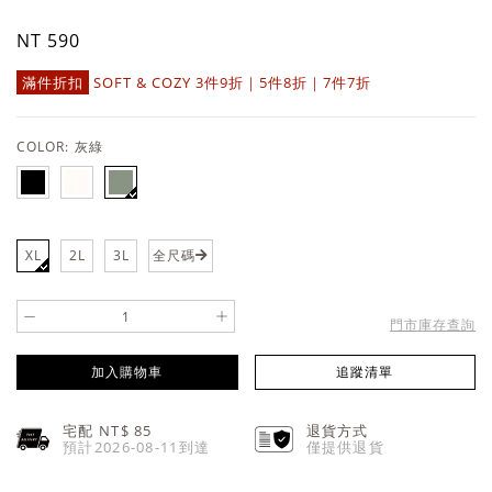
NT 590
滿件折扣
SOFT & COZY 3件9折｜5件8折｜7件7折
COLOR:
灰綠
XL
2L
3L
全尺碼
-
+
門市庫存查詢
加入購物車
追蹤清單
宅配 NT$
85
退貨方式
預計2026-08-11到達
僅提供退貨