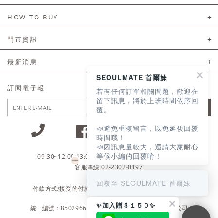
About Us
HOW TO BUY
如何購買
門市資訊
付款及配送
門市資訊
最新消息
會員常見問題
SEOULMATE 首爾妹
LINE官方會員活動
訂閱電子報
若有任何訂單相關問題，歡迎在
訂單常見問題
留下訊息，將於上班時間依序回
JOIN
覆。
商品售後服務
📣避免重複留言，以免延後回覆
電子發票
時間哦！
📣因訊息量較大，還請大家耐心
國外會員服務
等候小編的回覆唷！
09:30~12:00 13:00~18:30 / Mon - Fri(例假日除外)
會員制度優惠折扣
客服專線 02-2302-0197
回覆至 SEOULMATE 首爾妹
隱私權聲明
付款方式/接受的付款類型
會員服務條款
✨加入贈＄１５０✨
統一編號：85029669 / 營業人名稱：首爾妹服裝有限公司