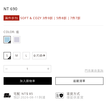
NT 690
滿件折扣
SOFT & COZY 3件9折｜5件8折｜7件7折
COLOR:
藍
S
M
L
全尺碼
-
+
門市庫存查詢
加入購物車
追蹤清單
宅配 NT$
85
退貨方式
預計2026-08-11到達
僅提供退貨