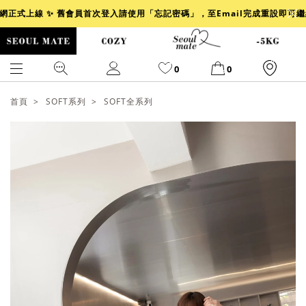
官網正式上線 ✨ 舊會員首次登入請使用「忘記密碼」，至Email完成重設即可
0
0
首頁
SOFT系列
SOFT全系列
爆乳
背心
洋裝
舒芙蕾
小香風
透膚
小香
牛仔
襯衫
褲裙
牛仔裙
冰感
涼感