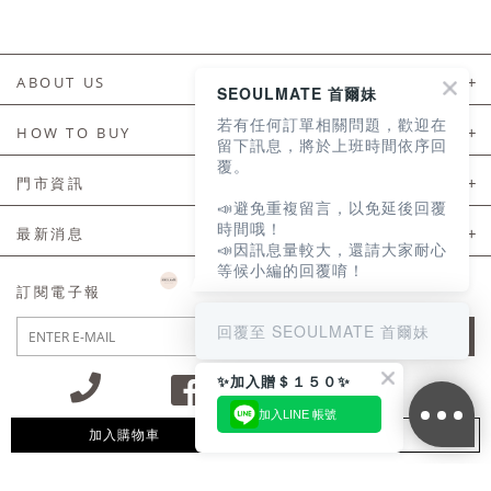
ABOUT US
SEOULMATE 首爾妹
若有任何訂單相關問題，歡迎在
About Us
HOW TO BUY
留下訊息，將於上班時間依序回
覆。
如何購買
門市資訊
📣避免重複留言，以免延後回覆
付款及配送
門市資訊
時間哦！
最新消息
📣因訊息量較大，還請大家耐心
會員常見問題
等候小編的回覆唷！
LINE官方會員活動
訂閱電子報
訂單常見問題
回覆至 SEOULMATE 首爾妹
JOIN
商品售後服務
✨加入贈＄１５０✨
電子發票
加入LINE 帳號
國外會員服務
加入購物車
追蹤清單
09:30~12:00 13:00~18:30 / Mon - Fri(例假日除外)
會員制度優惠折扣
客服專線 02-2302-0197