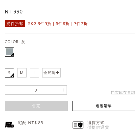
NT 990
滿件折扣
-5KG 3件9折｜5件8折｜7件7折
COLOR:
灰
S
M
L
全尺碼
-
+
門市庫存查詢
售完
追蹤清單
宅配 NT$
85
退貨方式
僅提供退貨