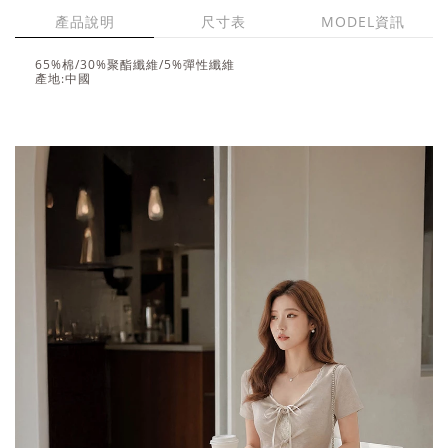
產品說明
尺寸表
MODEL資訊
65%棉/30%聚酯纖維/5%彈性纖維
產地:中國