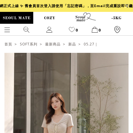
官網正式上線 ✨ 舊會員首次登入請使用「忘記密碼」，至Email完成重設即可
0
0
首頁
SOFT系列
最新商品
新品
05.27｜
爆乳
背心
洋裝
舒芙蕾
小香風
透膚
小香
牛仔
襯衫
褲裙
牛仔裙
冰感
涼感