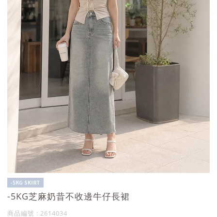
-5KG芝麻奶昔不收邊牛仔長裙
商品編號 : 2614034