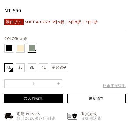
NT 690
滿件折扣
SOFT & COZY 3件9折｜5件8折｜7件7折
COLOR:
灰綠
XL
2L
3L
4L
全尺碼
-
+
門市庫存查詢
加入購物車
追蹤清單
宅配 NT$
85
退貨方式
預計2026-08-14到達
僅提供退貨