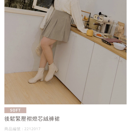
後鬆緊壓褶燈芯絨褲裙
商品編號 : 2212017