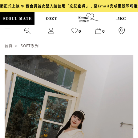
官網正式上線 ✨ 舊會員首次登入請使用「忘記密碼」，至Email完成重設即可
0
0
首頁
SOFT系列
爆乳
背心
洋裝
舒芙蕾
小香風
透膚
小香
牛仔
襯衫
褲裙
牛仔裙
冰感
涼感