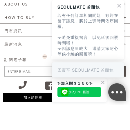
ABOUT US
SEOULMATE 首爾妹
若有任何訂單相關問題，歡迎在
About Us
HOW TO BUY
留下訊息，將於上班時間依序回
覆。
如何購買
門市資訊
📣避免重複留言，以免延後回覆
付款及配送
門市資訊
時間哦！
最新消息
📣因訊息量較大，還請大家耐心
會員常見問題
等候小編的回覆唷！
LINE官方會員活動
訂閱電子報
訂單常見問題
回覆至 SEOULMATE 首爾妹
JOIN
商品售後服務
✨加入贈＄１５０✨
電子發票
加入LINE 帳號
國外會員服務
加入購物車
追蹤清單
09:30~12:00 13:00~18:30 / Mon - Fri(例假日除外)
會員制度優惠折扣
客服專線 02-2302-0197
隱私權聲明
付款方式/接受的付款類型
會員服務條款