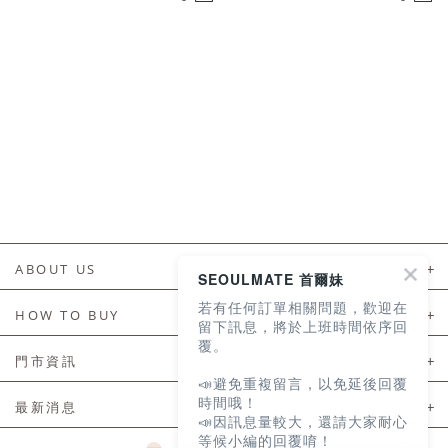
ABOUT US
SEOULMATE 首爾妹
若有任何訂單相關問題，歡迎在
About Us
HOW TO BUY
留下訊息，將於上班時間依序回
覆。
如何購買
門市資訊
📣避免重複留言，以免延後回覆
付款及配送
門市資訊
時間哦！
最新消息
📣因訊息量較大，還請大家耐心
會員常見問題
等候小編的回覆唷！
LINE官方會員活動