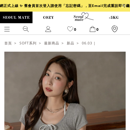
官網正式上線 ✨ 舊會員首次登入請使用「忘記密碼」，至Email完成重設即可
0
0
首頁
SOFT系列
最新商品
新品
06.03 |
爆乳
背心
洋裝
舒芙蕾
小香風
透膚
小香
牛仔
襯衫
褲裙
牛仔裙
冰感
涼感