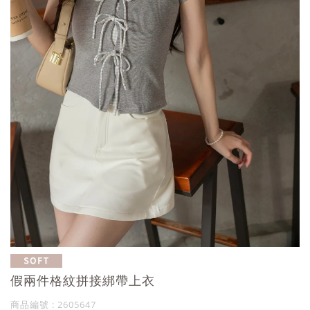
假兩件格紋拼接綁帶上衣
商品編號 : 2605647