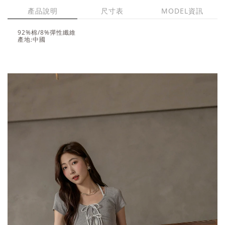
產品說明
尺寸表
MODEL資訊
92%棉/8%彈性纖維
產地:中國