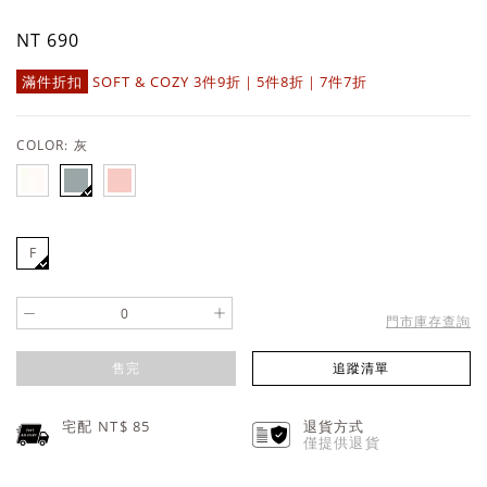
NT 690
滿件折扣
SOFT & COZY 3件9折｜5件8折｜7件7折
COLOR:
灰
F
-
+
門市庫存查詢
售完
追蹤清單
宅配 NT$
85
退貨方式
僅提供退貨