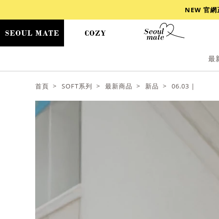
NEW 官
最
爆乳
背心
洋裝
舒芙蕾
小香風
首頁
SOFT系列
最新商品
新品
06.03 |