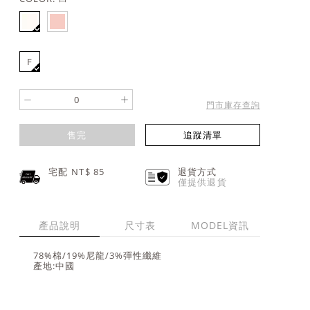
F
-
+
門市庫存查詢
售完
追蹤清單
宅配 NT$
85
退貨方式
僅提供退貨
產品說明
尺寸表
MODEL資訊
78%棉/19%尼龍/3%彈性纖維
產地:中國