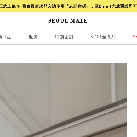
網正式上線 ✨ 舊會員首次登入請使用「忘記密碼」，至Email完成重設即
新商品
服飾
特別企劃
SOFT全系列
S
透膚
小香
牛仔
襯衫
褲裙
牛仔