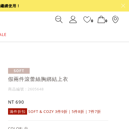
可繼續使用！
0
0
ALE
裙
冰感
涼感
前往結帳
假兩件滾蕾絲胸綁結上衣
商品編號 : 2605648
NT 690
滿件折扣
SOFT & COZY 3件9折｜5件8折｜7件7折
COLOR:
白