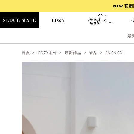
NEW 官
最
爆乳
背心
洋裝
舒芙蕾
小香風
首頁
COZY系列
最新商品
新品
26.06.03 |