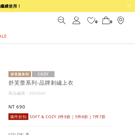
可繼續使用！
0
0
ALE
裙
冰感
涼感
前往結帳
舒芙蕾系列-品牌刺繡上衣
商品編號 : 2605043
NT 690
滿件折扣
SOFT & COZY 3件9折｜5件8折｜7件7折
COLOR:
杏