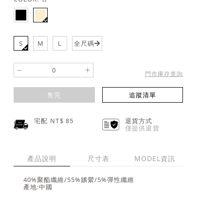
S
M
L
全尺碼
-
+
門市庫存查詢
售完
追蹤清單
宅配 NT$
85
退貨方式
僅提供退貨
產品說明
尺寸表
MODEL資訊
40%聚酯纖維/55%嫘縈/5%彈性纖維
產地:中國