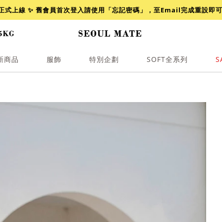
網正式上線 ✨ 舊會員首次登入請使用「忘記密碼」，至Email完成重設即
新商品
服飾
特別企劃
SOFT全系列
S
透膚
小香
牛仔
襯衫
褲裙
牛仔