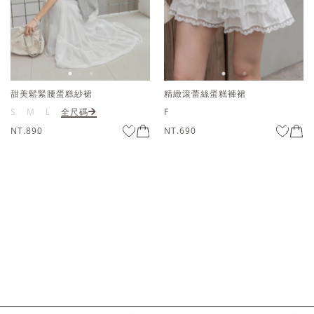
甜美鬆緊腰蛋糕紗裙
精緻滾蕾絲蛋糕褲裙
S
M
L
全尺碼
F
NT.890
NT.690