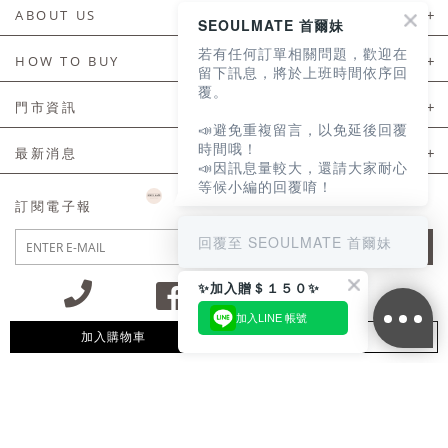
ABOUT US
SEOULMATE 首爾妹
若有任何訂單相關問題，歡迎在
About Us
HOW TO BUY
留下訊息，將於上班時間依序回
覆。
如何購買
門市資訊
📣避免重複留言，以免延後回覆
付款及配送
門市資訊
時間哦！
最新消息
📣因訊息量較大，還請大家耐心
會員常見問題
等候小編的回覆唷！
LINE官方會員活動
訂閱電子報
訂單常見問題
回覆至 SEOULMATE 首爾妹
JOIN
商品售後服務
✨加入贈＄１５０✨
電子發票
加入LINE 帳號
國外會員服務
加入購物車
追蹤清單
09:30~12:00 13:00~18:30 / Mon - Fri(例假日除外)
會員制度優惠折扣
客服專線 02-2302-0197
隱私權聲明
付款方式/接受的付款類型
會員服務條款