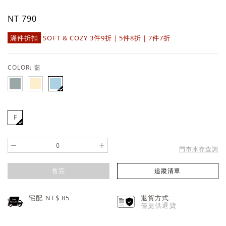
NT 790
滿件折扣
SOFT & COZY 3件9折｜5件8折｜7件7折
COLOR:
藍
F
-
+
門市庫存查詢
售完
追蹤清單
宅配 NT$
85
退貨方式
僅提供退貨