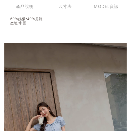
產品說明
尺寸表
MODEL資訊
60%嫘縈/40%尼龍
產地:中國