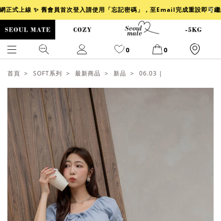
官網正式上線 ✨ 舊會員首次登入請使用「忘記密碼」，至Email完成重設即可
0
0
首頁
SOFT系列
最新商品
新品
06.03 |
爆乳
背心
洋裝
舒芙蕾
小香風
透膚
小香
牛仔
襯衫
褲裙
牛仔裙
冰感
涼感