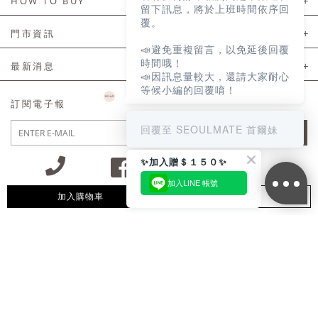
HOW TO BUY
留下訊息，將於上班時間依序回
覆。
如何購買
門市資訊
📣避免重複留言，以免延後回覆
付款及配送
門市資訊
時間哦！
最新消息
📣因訊息量較大，還請大家耐心
會員常見問題
等候小編的回覆唷！
LINE官方會員活動
訂閱電子報
訂單常見問題
回覆至 SEOULMATE 首爾妹
JOIN
商品售後服務
✨加入贈＄１５０✨
電子發票
加入LINE 帳號
國外會員服務
加入購物車
追蹤清單
09:30~12:00 13:00~18:30 / Mon - Fri(例假日除外)
會員制度優惠折扣
客服專線 02-2302-0197
隱私權聲明
付款方式/接受的付款類型
會員服務條款
統一編號：85029669 / 營業人名稱：首爾妹服裝有限公司
網站使用條款
防詐騙聲明
隱私權保護
免責聲明
165反詐騙