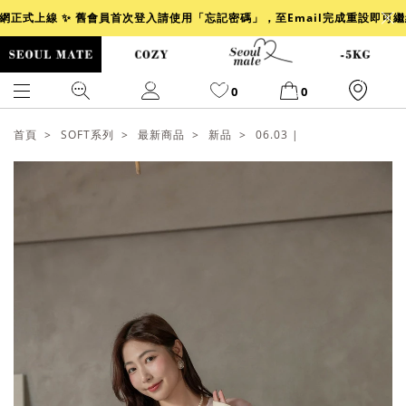
官網正式上線 ✨ 舊會員首次登入請使用「忘記密碼」，至Email完成重設即可
0
0
首頁
SOFT系列
最新商品
新品
06.03 |
爆乳
背心
洋裝
舒芙蕾
小香風
透膚
小香
牛仔
襯衫
褲裙
牛仔裙
冰感
涼感