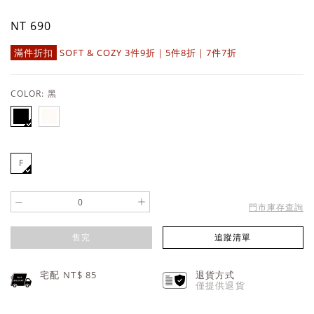
NT 690
滿件折扣
SOFT & COZY 3件9折｜5件8折｜7件7折
COLOR:
黑
F
-
+
門市庫存查詢
售完
追蹤清單
宅配 NT$
85
退貨方式
僅提供退貨