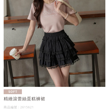
精緻滾蕾絲蛋糕褲裙
商品編號 : 2615621