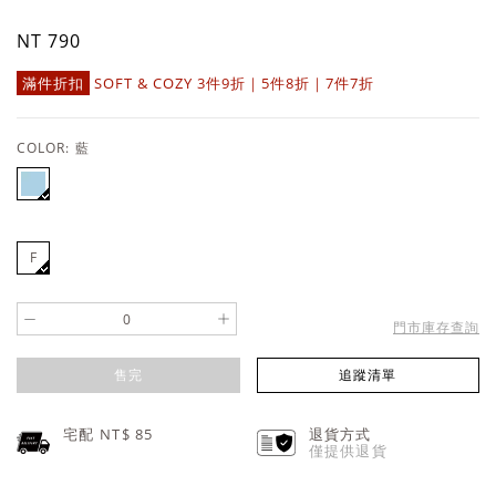
NT 790
滿件折扣
SOFT & COZY 3件9折｜5件8折｜7件7折
COLOR:
藍
F
-
+
門市庫存查詢
售完
追蹤清單
宅配 NT$
85
退貨方式
僅提供退貨