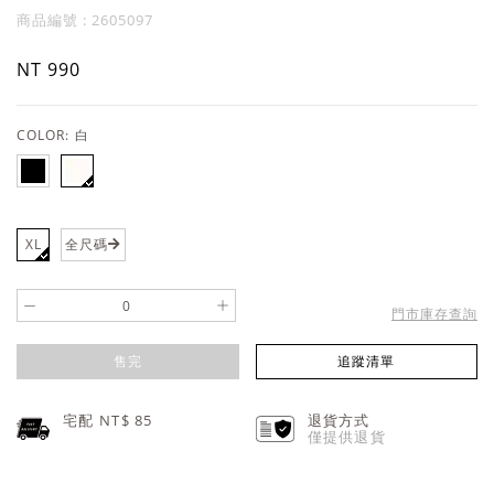
商品編號 : 2605097
NT 990
COLOR:
白
XL
全尺碼
-
+
門市庫存查詢
售完
追蹤清單
宅配 NT$
85
退貨方式
僅提供退貨