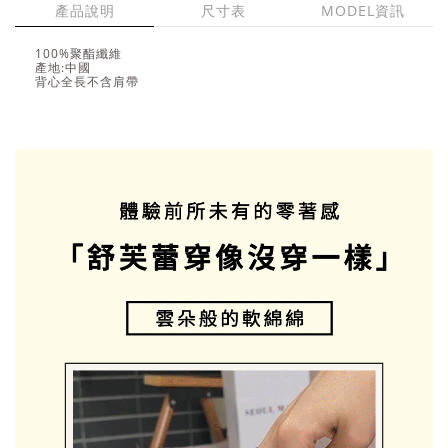
產品說明
尺寸表
MODEL資訊
100%聚酯纖維
產地:中國
背心全長不含肩帶