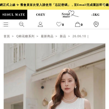
官網正式上線 ✨ 舊會員首次登入請使用「忘記密碼」，至Email完成重設即可
0
0
首頁
Q棉花糖系列
最新商品
新品
26.06.10 |
爆乳
背心
洋裝
舒芙蕾
小香風
透膚
小香
牛仔
襯衫
褲裙
牛仔裙
冰感
涼感