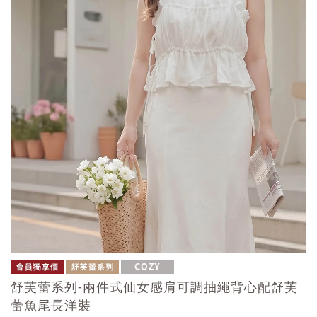
舒芙蕾系列-兩件式仙女感肩可調抽繩背心配舒芙
蕾魚尾長洋裝