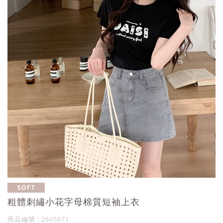
粗體刺繡小花字母棉質短袖上衣
商品編號 : 2605671