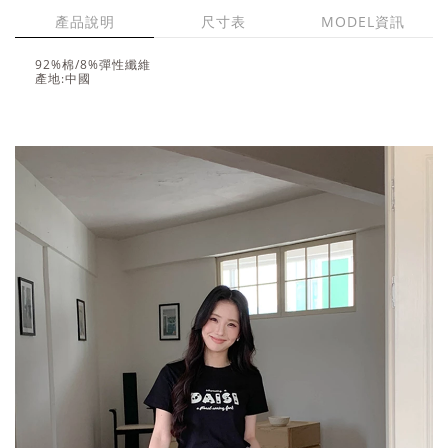
產品說明
尺寸表
MODEL資訊
92%棉/8%彈性纖維
產地:中國