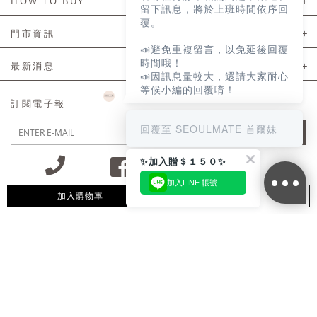
HOW TO BUY
留下訊息，將於上班時間依序回
覆。
如何購買
門市資訊
📣避免重複留言，以免延後回覆
付款及配送
門市資訊
時間哦！
最新消息
📣因訊息量較大，還請大家耐心
會員常見問題
等候小編的回覆唷！
LINE官方會員活動
訂閱電子報
訂單常見問題
回覆至 SEOULMATE 首爾妹
JOIN
商品售後服務
✨加入贈＄１５０✨
電子發票
加入LINE 帳號
國外會員服務
加入購物車
追蹤清單
09:30~12:00 13:00~18:30 / Mon - Fri(例假日除外)
會員制度優惠折扣
客服專線 02-2302-0197
隱私權聲明
付款方式/接受的付款類型
會員服務條款
統一編號：85029669 / 營業人名稱：首爾妹服裝有限公司
網站使用條款
防詐騙聲明
隱私權保護
免責聲明
165反詐騙