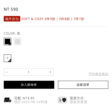
NT 590
滿件折扣
SOFT & COZY 3件9折｜5件8折｜7件7折
COLOR:
黑
F
-
+
門市庫存查詢
加入購物車
追蹤清單
宅配 NT$
85
退貨方式
預計2026-08-14到達
僅提供退貨