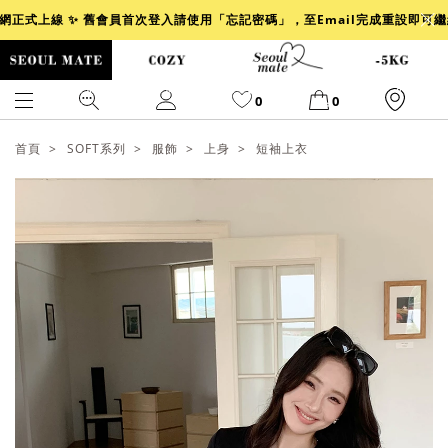
官網正式上線 ✨ 舊會員首次登入請使用「忘記密碼」，至Email完成重設即可
0
0
首頁
SOFT系列
服飾
上身
短袖上衣
爆乳
背心
洋裝
舒芙蕾
小香風
透膚
小香
牛仔
襯衫
褲裙
牛仔裙
冰感
涼感