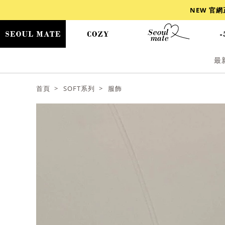
NEW 官
最
爆乳
背心
洋裝
舒芙蕾
小香風
首頁
SOFT系列
服飾