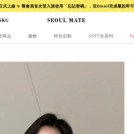
網正式上線 ✨ 舊會員首次登入請使用「忘記密碼」，至Email完成重設即
新商品
服飾
特別企劃
SOFT全系列
S
透膚
小香
牛仔
襯衫
褲裙
牛仔