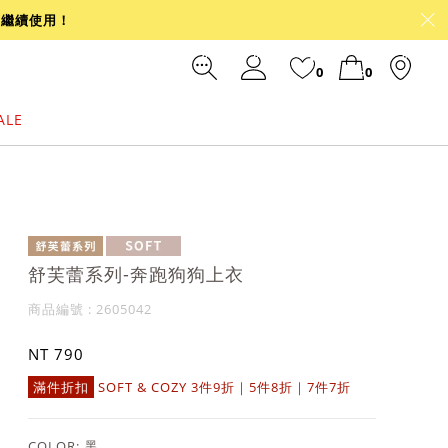
可繼續使用！
0
0
ALE
裙
冰感
涼感
前往結帳
舒芙蕾系列-奔跑狗狗上衣
商品編號 : 2605042
NT 790
滿件折扣
SOFT & COZY 3件9折｜5件8折｜7件7折
COLOR:
黑