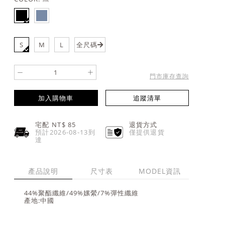
S
M
L
全尺碼
-
+
門市庫存查詢
加入購物車
追蹤清單
宅配 NT$
85
退貨方式
預計2026-08-13到
僅提供退貨
達
產品說明
尺寸表
MODEL資訊
44%聚酯纖維/49%嫘縈/7%彈性纖維
產地:中國