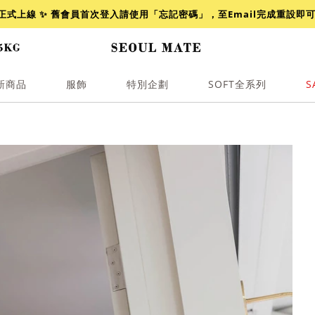
網正式上線 ✨ 舊會員首次登入請使用「忘記密碼」，至Email完成重設即
新商品
服飾
特別企劃
SOFT全系列
S
透膚
小香
牛仔
襯衫
褲裙
牛仔