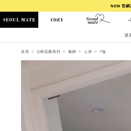
NEW 官
最
爆乳
背心
洋裝
舒芙蕾
小香風
首頁
Q棉花糖系列
服飾
上身
T恤