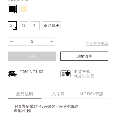
XL
2L
3L
全尺碼
-
+
門市庫存查詢
售完
追蹤清單
宅配 NT$
85
退貨方式
僅提供退貨
產品說明
尺寸表
MODEL資訊
44%聚酯纖維 49%嫘縈 7%彈性纖維
產地:中國