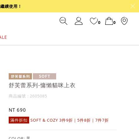
可繼續使用！
0
0
ALE
裙
冰感
涼感
前往結帳
舒芙蕾系列-慵懶貓咪上衣
商品編號 : 2605085
NT 690
滿件折扣
SOFT & COZY 3件9折｜5件8折｜7件7折
COLOR:
黑