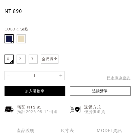
NT 890
COLOR:
深藍
XL
2L
3L
全尺碼
-
+
門市庫存查詢
加入購物車
追蹤清單
宅配 NT$
85
退貨方式
預計2026-08-12到達
僅提供退貨
產品說明
尺寸表
MODEL資訊