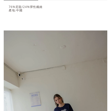
76%尼龍/24%彈性纖維
產地:中國