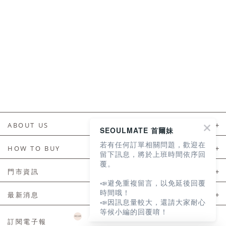
ABOUT US
SEOULMATE 首爾妹
若有任何訂單相關問題，歡迎在
About Us
HOW TO BUY
留下訊息，將於上班時間依序回
覆。
如何購買
門市資訊
📣避免重複留言，以免延後回覆
付款及配送
門市資訊
時間哦！
最新消息
📣因訊息量較大，還請大家耐心
會員常見問題
等候小編的回覆唷！
LINE官方會員活動
訂閱電子報
訂單常見問題