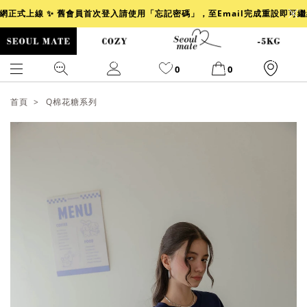
官網正式上線 ✨ 舊會員首次登入請使用「忘記密碼」，至Email完成重設即可
0
0
首頁
Q棉花糖系列
爆乳
背心
洋裝
舒芙蕾
小香風
透膚
小香
牛仔
襯衫
褲裙
牛仔裙
冰感
涼感