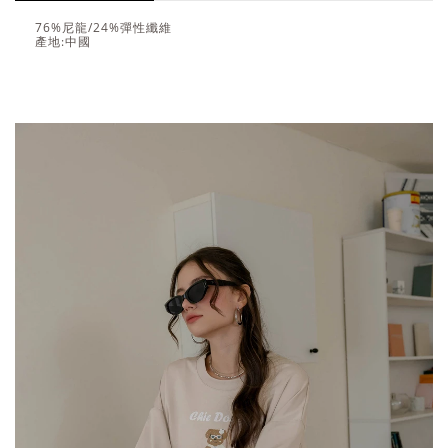
76%尼龍/24%彈性纖維
產地:中國