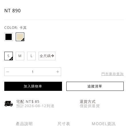
NT 890
COLOR:
卡其
S
M
L
全尺碼
-
+
門市庫存查詢
加入購物車
追蹤清單
宅配 NT$
85
退貨方式
預計2026-08-12到達
僅提供退貨
產品說明
尺寸表
MODEL資訊