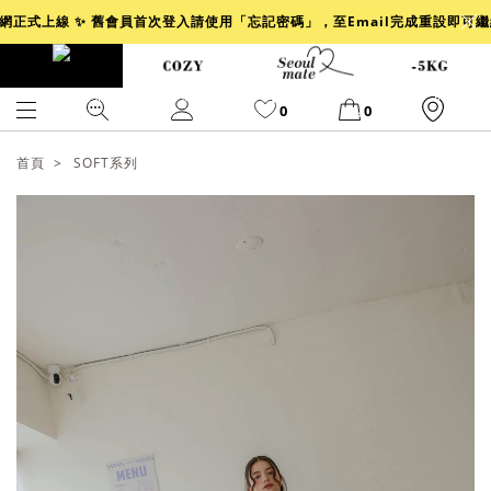
官網正式上線 ✨ 舊會員首次登入請使用「忘記密碼」，至Email完成重設即可
0
0
首頁
SOFT系列
爆乳
背心
洋裝
舒芙蕾
小香風
透膚
小香
牛仔
襯衫
褲裙
牛仔裙
冰感
涼感