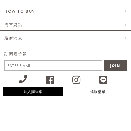
About Us
HOW TO BUY
如何購買
門市資訊
付款及配送
門市資訊
最新消息
會員常見問題
LINE官方會員活動
訂閱電子報
訂單常見問題
JOIN
商品售後服務
電子發票
國外會員服務
加入購物車
追蹤清單
09:30~12:00 13:00~18:30 / Mon - Fri(例假日除外)
會員制度優惠折扣
客服專線 02-2302-0197
隱私權聲明
付款方式/接受的付款類型
會員服務條款
統一編號：85029669 / 營業人名稱：首爾妹服裝有限公司