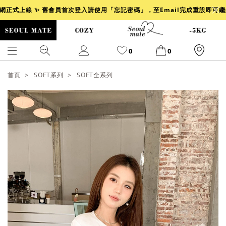
官網正式上線 ✨ 舊會員首次登入請使用「忘記密碼」，至Email完成重設即可
0
0
首頁
SOFT系列
SOFT全系列
爆乳
背心
洋裝
舒芙蕾
小香風
透膚
小香
牛仔
襯衫
褲裙
牛仔裙
冰感
涼感