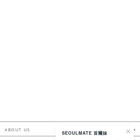
ABOUT US
SEOULMATE 首爾妹