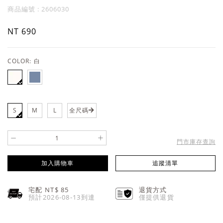
商品編號 : 2606030
NT 690
COLOR:
白
S
M
L
全尺碼
-
+
門市庫存查詢
加入購物車
追蹤清單
宅配 NT$
85
退貨方式
預計2026-08-13到達
僅提供退貨