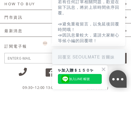
若有任何訂單相關問題，歡迎在
About Us
HOW TO BUY
留下訊息，將於上班時間依序回
覆。
如何購買
門市資訊
📣避免重複留言，以免延後回覆
付款及配送
門市資訊
時間哦！
最新消息
📣因訊息量較大，還請大家耐心
會員常見問題
等候小編的回覆唷！
LINE官方會員活動
訂閱電子報
訂單常見問題
回覆至 SEOULMATE 首爾妹
JOIN
商品售後服務
✨加入贈＄１５０✨
電子發票
加入LINE 帳號
國外會員服務
09:30~12:00 13:00~18:30 / Mon - Fri(例假日除外)
會員制度優惠折扣
客服專線 02-2302-0197
隱私權聲明
付款方式/接受的付款類型
會員服務條款
統一編號：85029669 / 營業人名稱：首爾妹服裝有限公司
網站使用條款
防詐騙聲明
隱私權保護
免責聲明
165反詐騙