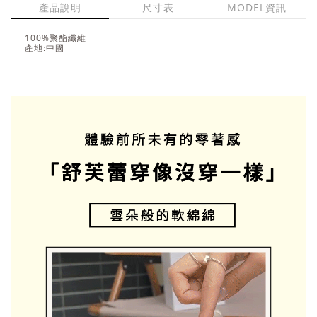
產品說明
尺寸表
MODEL資訊
100%聚酯纖維
產地:中國