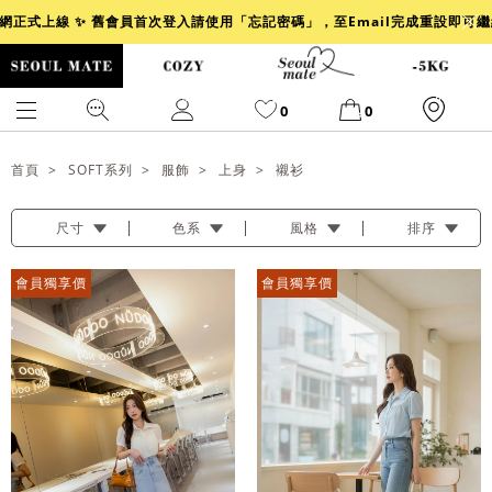
官網正式上線 ✨ 舊會員首次登入請使用「忘記密碼」，至Email完成重設即可
0
0
首頁
SOFT系列
服飾
上身
襯衫
尺寸
色系
風格
排序
爆乳
背心
洋裝
舒芙蕾
小香風
透膚
小香
牛仔
會員獨享價
會員獨享價
襯衫
褲裙
牛仔裙
冰感
涼感