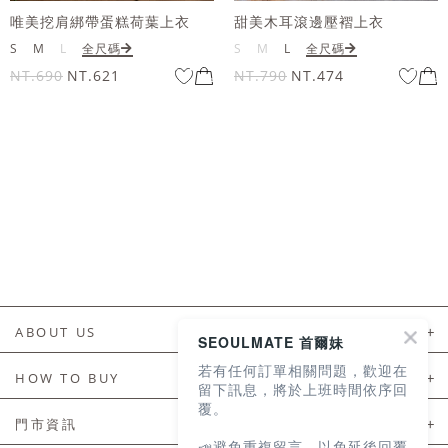
甜美木耳滾邊壓褶上衣
唯美挖肩綁帶蛋糕荷葉上衣
S
M
L
全尺碼
S
M
L
全尺碼
NT.790
NT.474
NT.690
NT.621
ABOUT US
SEOULMATE 首爾妹
若有任何訂單相關問題，歡迎在
About Us
HOW TO BUY
留下訊息，將於上班時間依序回
覆。
如何購買
門市資訊
📣避免重複留言，以免延後回覆