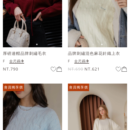
厚磅連帽品牌刺繡毛衣
品牌刺繡混色麻花針織上衣
F
全尺碼
F
全尺碼
NT.790
NT.690
NT.621
會員獨享價
會員獨享價