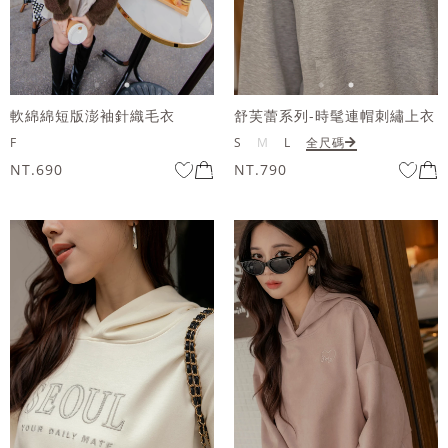
軟綿綿短版澎袖針織毛衣
舒芙蕾系列-時髦連帽刺繡上衣
F
S
M
L
全尺碼
NT.690
NT.790