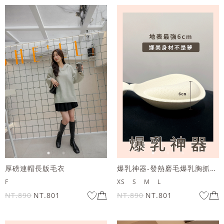
厚磅連帽長版毛衣
爆乳神器-發熱磨毛爆乳胸抓皺貼身上衣
F
XS
S
M
L
NT.890
NT.801
NT.890
NT.801