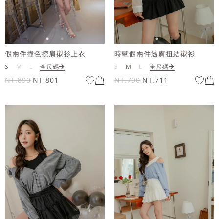
假兩件撞色挖肩襯衫上衣
時髦假兩件透膚扭結襯衫
S
M
L
全尺碼
S
M
L
全尺碼
NT.890
NT.801
NT.790
NT.711