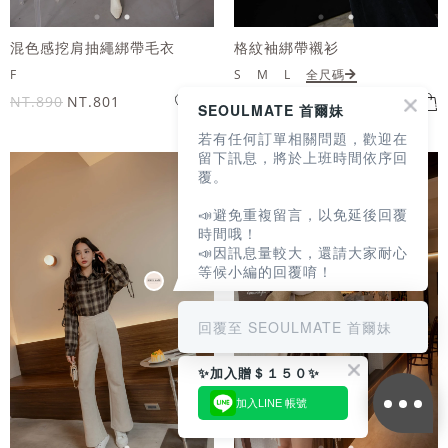
混色感挖肩抽繩綁帶毛衣
格紋袖綁帶襯衫
F
S
M
L
全尺碼
NT.890
NT.801
NT.790
NT.711
SEOULMATE 首爾妹
若有任何訂單相關問題，歡迎在
留下訊息，將於上班時間依序回
覆。
📣避免重複留言，以免延後回覆
時間哦！
📣因訊息量較大，還請大家耐心
等候小編的回覆唷！
回覆至 SEOULMATE 首爾妹
✨加入贈＄１５０✨
加入LINE 帳號