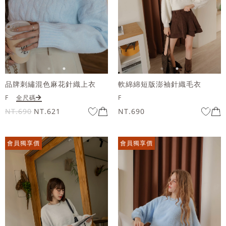
品牌刺繡混色麻花針織上衣
軟綿綿短版澎袖針織毛衣
F
全尺碼
F
NT.690
NT.621
NT.690
會員獨享價
會員獨享價