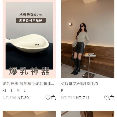
爆乳神器-發熱磨毛爆乳胸抓皺貼身上衣
短版麻花V領針織毛衣
XS
S
M
L
F
NT.890
NT.801
NT.790
NT.711