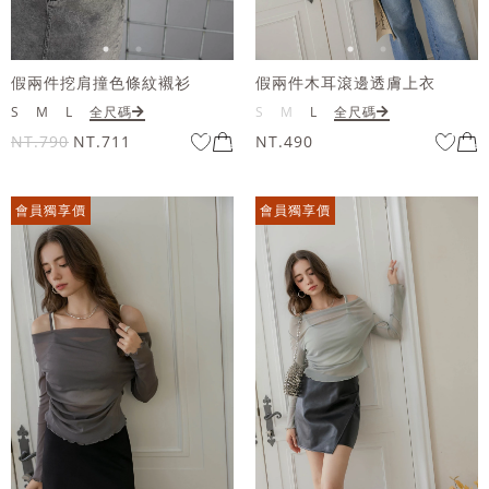
假兩件挖肩撞色條紋襯衫
假兩件木耳滾邊透膚上衣
S
M
L
全尺碼
S
M
L
全尺碼
NT.790
NT.711
NT.490
會員獨享價
會員獨享價