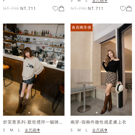
F
S
M
L
全尺碼
NT.790
NT.711
NT.790
NT.711
會員獨享價
舒芙蕾系列-厭世禮拜一貓咪大學T
兩穿-假兩件微性感柔膚上衣
S
M
L
全尺碼
S
M
L
全尺碼