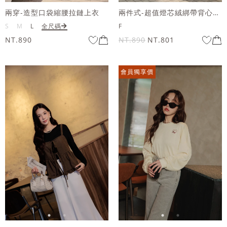
兩穿-造型口袋縮腰拉鏈上衣
兩件式-超值燈芯絨綁帶背心套組
S
M
L
全尺碼
F
NT.890
NT.890
NT.801
會員獨享價