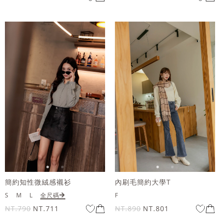
簡約知性微絨感襯衫
內刷毛簡約大學T
S
M
L
全尺碼
F
NT.790
NT.711
NT.890
NT.801