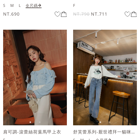
S
M
L
全尺碼
F
NT.690
NT.790
NT.711
肩可調-滾蕾絲荷葉馬甲上衣
舒芙蕾系列-厭世禮拜一貓咪大學T