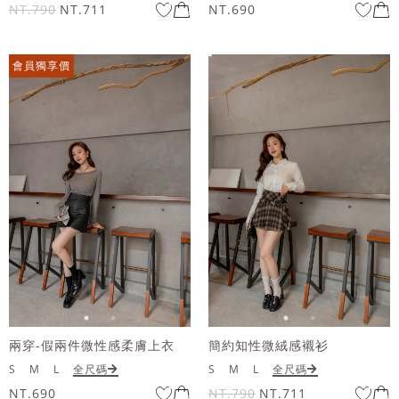
NT.790
NT.711
NT.690
會員獨享價
兩穿-假兩件微性感柔膚上衣
簡約知性微絨感襯衫
S
M
L
全尺碼
S
M
L
全尺碼
NT.690
NT.790
NT.711