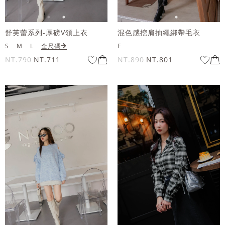
舒芙蕾系列-厚磅V領上衣
混色感挖肩抽繩綁帶毛衣
S
M
L
全尺碼
F
NT.790
NT.711
NT.890
NT.801