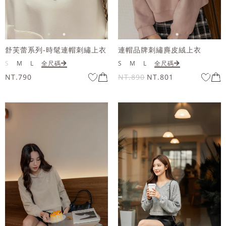
舒芙蕾系列-時髦連帽刺繡上衣
連帽品牌刺繡麂皮絨上衣
S
M
L
全尺碼
S
M
L
全尺碼
NT.790
NT.890
NT.801