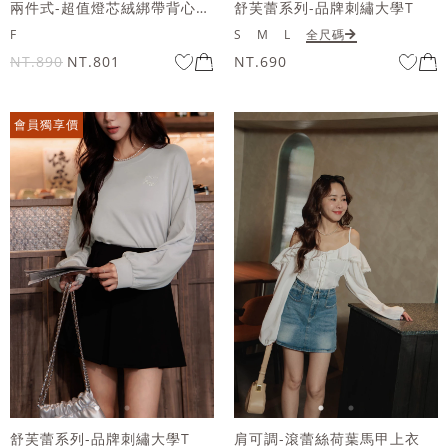
兩件式-超值燈芯絨綁帶背心套組
舒芙蕾系列-品牌刺繡大學T
F
S
M
L
全尺碼
NT.890
NT.801
NT.690
會員獨享價
舒芙蕾系列-品牌刺繡大學T
肩可調-滾蕾絲荷葉馬甲上衣