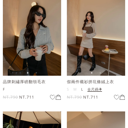
品牌刺繡厚磅翻領毛衣
假兩件襯衫拼坑條絨上衣
F
S
M
L
全尺碼
NT.790
NT.711
NT.790
NT.711