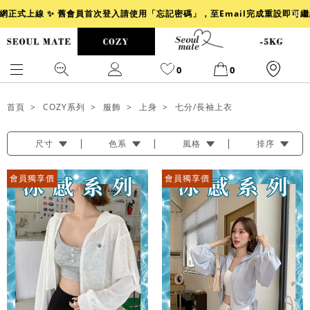
官網正式上線 ✨ 舊會員首次登入請使用「忘記密碼」，至Email完成重設即可
0
0
首頁
COZY系列
服飾
上身
七分/長袖上衣
尺寸
色系
風格
排序
爆乳
背心
洋裝
舒芙蕾
小香風
透膚
小香
牛仔
會員獨享價
會員獨享價
襯衫
褲裙
牛仔裙
冰感
涼感