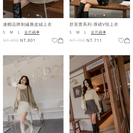
連帽品牌刺繡麂皮絨上衣
舒芙蕾系列-厚磅V領上衣
S
M
L
全尺碼
S
M
L
全尺碼
NT.890
NT.801
NT.790
NT.711