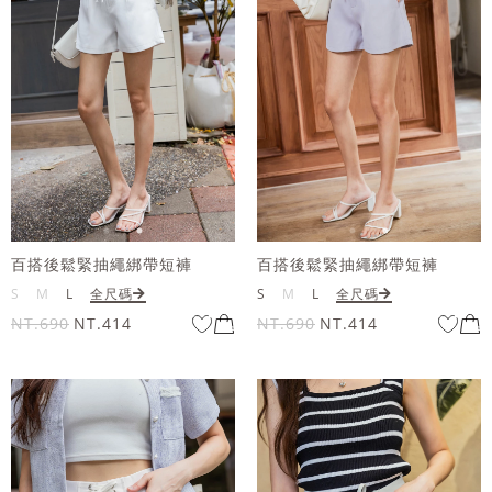
百搭後鬆緊抽繩綁帶短褲
百搭後鬆緊抽繩綁帶短褲
S
M
L
全尺碼
S
M
L
全尺碼
NT.690
NT.414
NT.690
NT.414