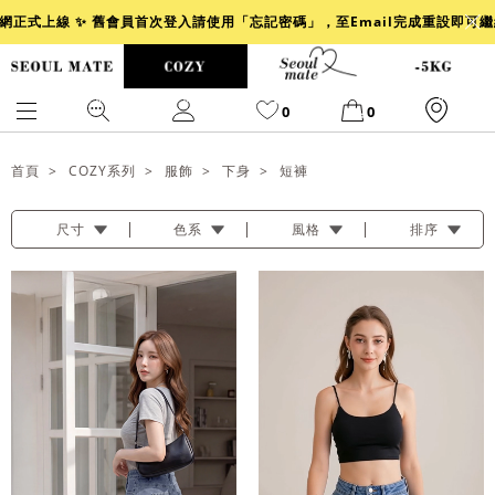
官網正式上線 ✨ 舊會員首次登入請使用「忘記密碼」，至Email完成重設即可
0
0
首頁
COZY系列
服飾
下身
短褲
尺寸
色系
風格
排序
爆乳
背心
洋裝
舒芙蕾
小香風
透膚
小香
牛仔
襯衫
褲裙
牛仔裙
冰感
涼感