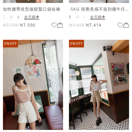
知性腰帶造型後鬆緊口袋短褲
-5KG 視覺美感不規則襬牛仔短褲
S
M
L
全尺碼
S
M
L
全尺碼
NT.790
NT.590
NT.690
NT.414
0%OFF
0%OFF