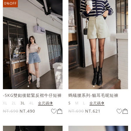
0%OFF
-5KG雙釦後鬆緊反褶牛仔短褲
螞蟻腰系列-貓耳毛呢短褲
XL
2L
3L
4L
全尺碼
S
M
L
全尺碼
NT.690
NT.490
NT.690
NT.621