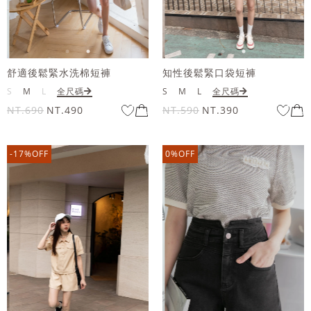
舒適後鬆緊水洗棉短褲
知性後鬆緊口袋短褲
S
M
L
全尺碼
S
M
L
全尺碼
NT.690
NT.490
NT.590
NT.390
-17%OFF
0%OFF