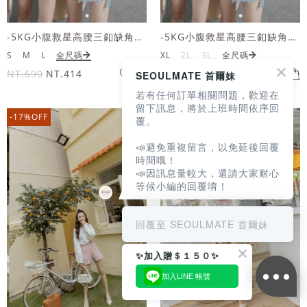
-5KG小腹救星高腰三釦缺角抽鬚牛仔短褲
-5KG小腹救星高腰三釦缺角抽鬚牛仔短褲
S
M
L
全尺碼
XL
2L
3L
全尺碼
NT.690
NT.414
NT.690
NT.414
SEOULMATE 首爾妹
若有任何訂單相關問題，歡迎在
留下訊息，將於上班時間依序回
-17%OFF
-17%OFF
覆。
📣避免重複留言，以免延後回覆
時間哦！
📣因訊息量較大，還請大家耐心
等候小編的回覆唷！
回覆至 SEOULMATE 首爾妹
✨加入贈＄１５０✨
加入LINE 帳號