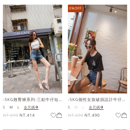
0%OFF
-5KG翹臀褲系列-三釦牛仔短褲
-5KG個性女孩破損設計牛仔短褲
S
M
L
全尺碼
S
M
L
全尺碼
NT.690
NT.414
NT.690
NT.490