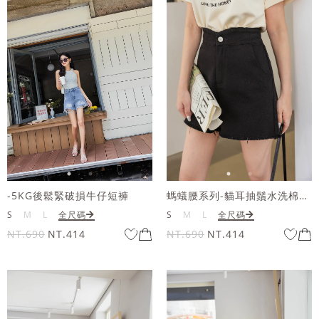
-5KG後鬆緊破損牛仔短褲
螞蟻腰系列-貓耳抽鬚水洗棉短褲
S
M
L
全尺碼
S
M
L
全尺碼
NT.690
NT.414
NT.690
NT.414