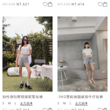
NT.690
NT.621
NT.690
NT.414
知性側扣壓褶後鬆緊短褲
-5KG雙釦抽鬚破損牛仔短褲
S
M
L
全尺碼
S
M
L
全尺碼
NT.690
NT.414
NT.690
NT.414