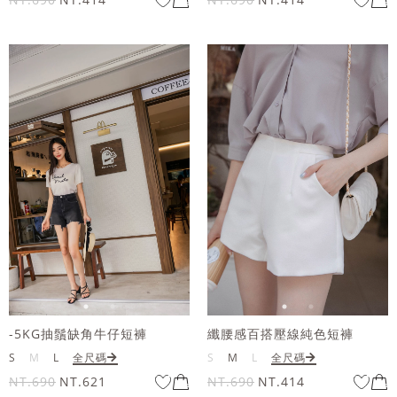
-5KG抽鬚缺角牛仔短褲
纖腰感百搭壓線純色短褲
S
M
L
全尺碼
S
M
L
全尺碼
NT.690
NT.621
NT.690
NT.414