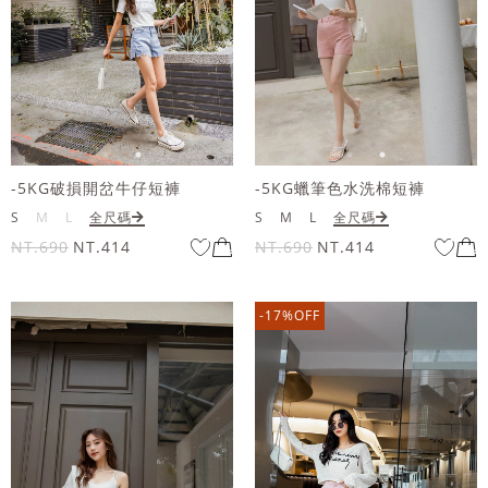
-5KG破損開岔牛仔短褲
-5KG蠟筆色水洗棉短褲
S
M
L
全尺碼
S
M
L
全尺碼
NT.690
NT.414
NT.690
NT.414
-17%OFF