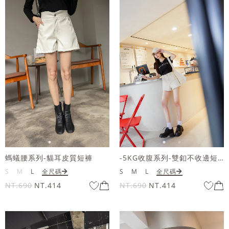
螞蟻腰系列-貓耳皮質短褲
-5KG收腹系列-雙釦不收邊短褲
S
M
L
全尺碼
S
M
L
全尺碼
NT.690
NT.414
NT.690
NT.414