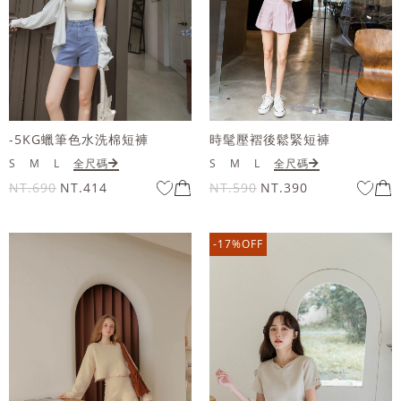
-5KG蠟筆色水洗棉短褲
時髦壓褶後鬆緊短褲
S
M
L
全尺碼
S
M
L
全尺碼
NT.690
NT.414
NT.590
NT.390
-17%OFF