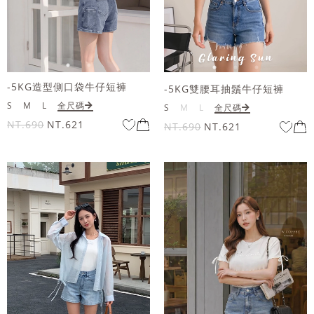
-5KG造型側口袋牛仔短褲
-5KG雙腰耳抽鬚牛仔短褲
S
M
L
全尺碼
S
M
L
全尺碼
NT.690
NT.621
NT.690
NT.621