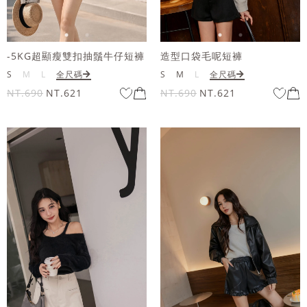
-5KG超顯瘦雙扣抽鬚牛仔短褲
造型口袋毛呢短褲
S
M
L
全尺碼
S
M
L
全尺碼
NT.690
NT.621
NT.690
NT.621