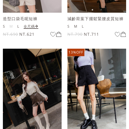
造型口袋毛呢短褲
減齡荷葉下擺鬆緊腰皮質短褲
S
M
L
全尺碼
S
M
L
NT.690
NT.621
NT.790
NT.711
13%OFF