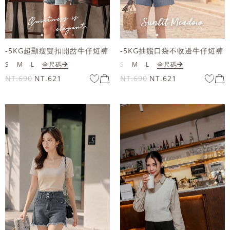
-5KG超顯瘦雙扣開岔牛仔短褲
-5KG抽鬚口袋不收邊牛仔短褲
S
M
L
全尺碼
S
M
L
全尺碼
NT.690
NT.621
NT.690
NT.621