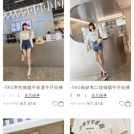
-5KG率性抽鬚不收邊牛仔短褲
-5KG後缺角口袋抽鬚牛仔短褲
S
M
L
全尺碼
S
M
L
全尺碼
NT.690
NT.414
NT.690
NT.414