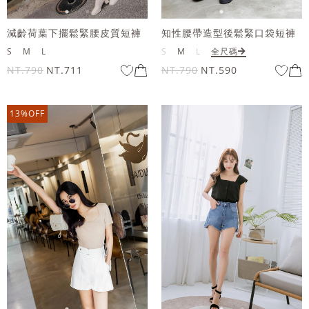
減齡荷葉下擺鬆緊腰皮質短褲
知性腰帶造型後鬆緊口袋短褲
S
M
L
S
M
L
全尺碼
NT.790
NT.711
NT.790
NT.590
13%OFF