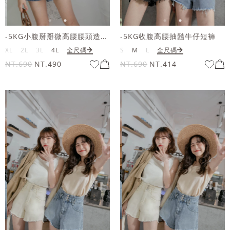
-5KG小腹掰掰微高腰腰頭造型收邊牛仔短褲
-5KG收腹高腰抽鬚牛仔短褲
XL
2L
3L
4L
全尺碼
S
M
L
全尺碼
NT.690
NT.490
NT.690
NT.414