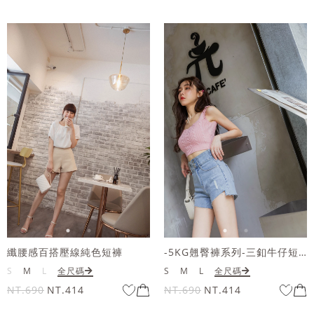
纖腰感百搭壓線純色短褲
-5KG翹臀褲系列-三釦牛仔短褲
S
M
L
全尺碼
S
M
L
全尺碼
NT.690
NT.414
NT.690
NT.414