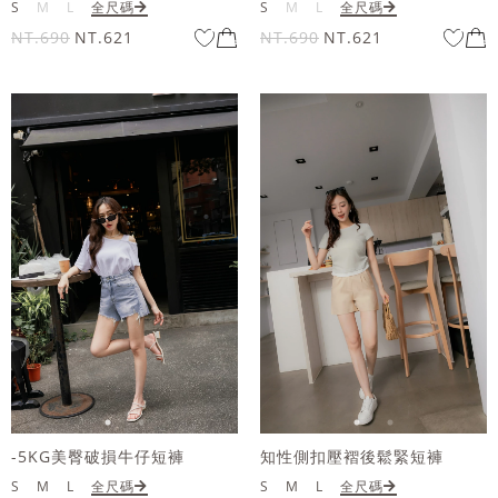
S
M
L
全尺碼
S
M
L
全尺碼
NT.690
NT.621
NT.690
NT.621
-5KG美臀破損牛仔短褲
知性側扣壓褶後鬆緊短褲
S
M
L
全尺碼
S
M
L
全尺碼