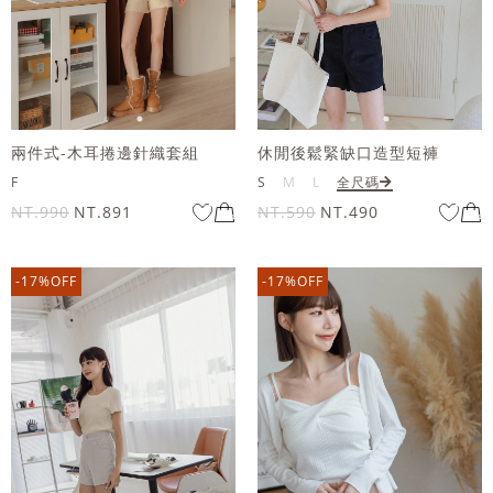
兩件式-木耳捲邊針織套組
休閒後鬆緊缺口造型短褲
F
S
M
L
全尺碼
NT.990
NT.891
NT.590
NT.490
-17%OFF
-17%OFF