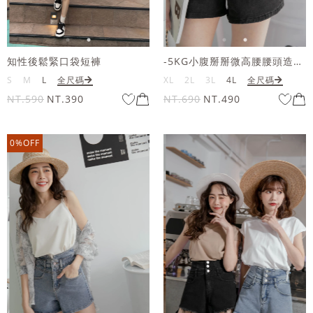
知性後鬆緊口袋短褲
-5KG小腹掰掰微高腰腰頭造型收邊牛仔短褲
S
M
L
全尺碼
XL
2L
3L
4L
全尺碼
NT.590
NT.390
NT.690
NT.490
0%OFF