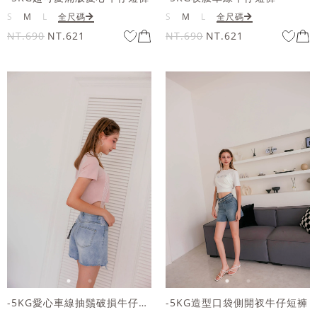
S
M
L
全尺碼
S
M
L
全尺碼
NT.690
NT.621
NT.690
NT.621
-5KG愛心車線抽鬚破損牛仔短褲
-5KG造型口袋側開衩牛仔短褲