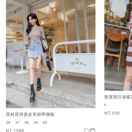
熊寶寶巨保暖
F
NT.590
異材質拼接皮革綁帶襪靴
36
37
38
39
40
NT.1580