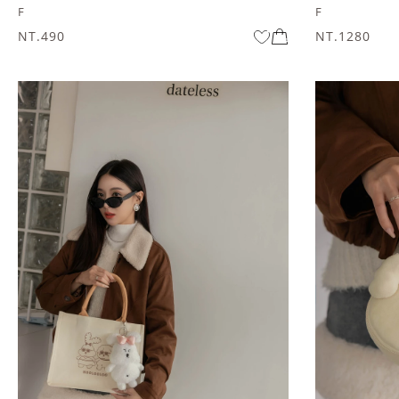
F
F
NT.490
NT.1280