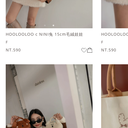
HOOLOOLOO c NINI兔 15cm毛絨娃娃
F
F
NT.590
NT.590