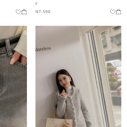
F
NT.590