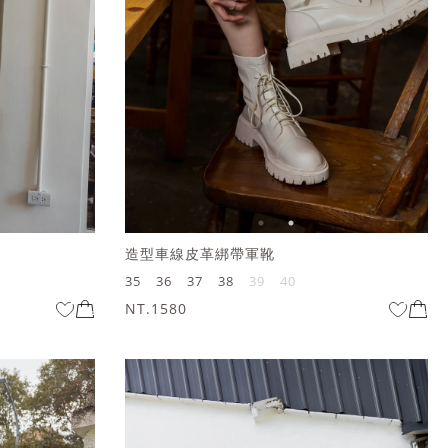
造型車線皮革綁帶軍靴
35
36
37
38
39
40
NT.1580