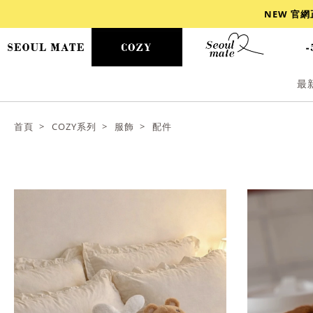
NEW 官
最
爆乳
背心
洋裝
舒芙蕾
小香風
首頁
COZY系列
服飾
配件