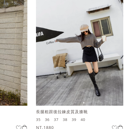
長腿粗跟後拉鍊皮質及膝靴
35
36
37
38
39
40
NT.1880