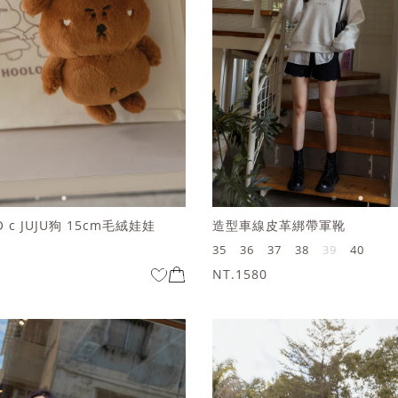
 c JUJU狗 15cm毛絨娃娃
造型車線皮革綁帶軍靴
35
36
37
38
39
40
NT.1580