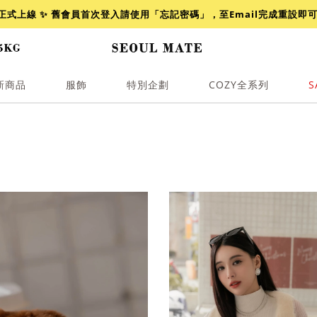
網正式上線 ✨ 舊會員首次登入請使用「忘記密碼」，至Email完成重設即
新商品
服飾
特別企劃
COZY全系列
S
透膚
小香
牛仔
襯衫
褲裙
牛仔