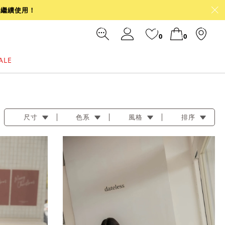
可繼續使用！
0
0
ALE
裙
冰感
涼感
前往結帳
尺寸
色系
風格
排序