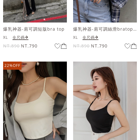
爆乳神器-肩可調短版bra top
爆乳神器-肩可調絲滑bratop背心
XL
全尺碼
XL
全尺碼
NT.890
NT.790
NT.890
NT.790
22%OFF