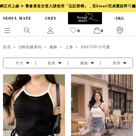
官網正式上線 ✨ 舊會員首次登入請使用「忘記密碼」，至Email完成重設即可
0
0
首頁
Q棉花糖系列
服飾
上身
BRATOP/小可愛
尺寸
色系
風格
排序
爆乳
背心
洋裝
舒芙蕾
小香風
透膚
小香
牛仔
襯衫
褲裙
牛仔裙
冰感
涼感