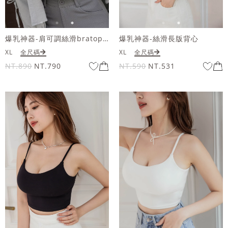
爆乳神器-肩可調絲滑bratop背心
爆乳神器-絲滑長版背心
XL
全尺碼
XL
全尺碼
NT.890
NT.790
NT.590
NT.531