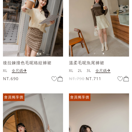
後拉鍊撞色毛呢格紋褲裙
溫柔毛呢魚尾褲裙
XL
全尺碼
XL
2L
3L
全尺碼
NT.690
NT.790
NT.711
會員獨享價
會員獨享價