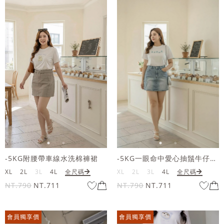
-5KG附腰帶車線水洗棉褲裙
-5KG一眼命中愛心抽鬚牛仔褲裙
XL
2L
3L
4L
全尺碼
XL
2L
3L
4L
全尺碼
NT.790
NT.711
NT.790
NT.711
會員獨享價
會員獨享價