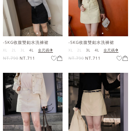
-5KG收腹雙釦水洗褲裙
-5KG收腹雙釦水洗褲裙
XL
2L
3L
4L
全尺碼
XL
2L
3L
4L
全尺碼
NT.790
NT.711
NT.790
NT.711