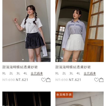
甜滋滋蝴蝶結透膚紗裙
甜滋滋蝴蝶結透膚紗裙
XL
2L
3L
4L
全尺碼
XL
2L
3L
4L
全尺碼
NT.690
NT.621
NT.690
NT.621
會員獨享價