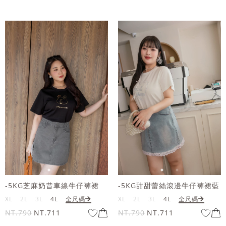
-5KG芝麻奶昔車線牛仔褲裙
-5KG甜甜蕾絲滾邊牛仔褲裙藍
XL
2L
3L
4L
全尺碼
XL
2L
3L
4L
全尺碼
NT.790
NT.711
NT.790
NT.711