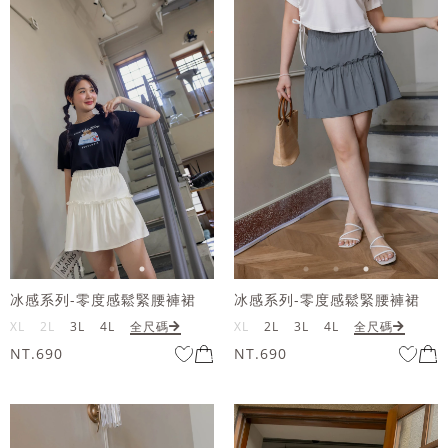
冰感系列-零度感鬆緊腰褲裙
冰感系列-零度感鬆緊腰褲裙
XL
2L
3L
4L
全尺碼
XL
2L
3L
4L
全尺碼
NT.690
NT.690