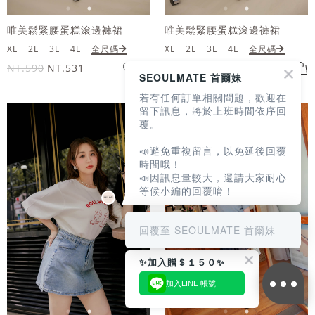
唯美鬆緊腰蛋糕滾邊褲裙
唯美鬆緊腰蛋糕滾邊褲裙
XL
2L
3L
4L
全尺碼
XL
2L
3L
4L
全尺碼
NT.590
NT.531
NT.590
NT.531
SEOULMATE 首爾妹
若有任何訂單相關問題，歡迎在
留下訊息，將於上班時間依序回
覆。
📣避免重複留言，以免延後回覆
時間哦！
📣因訊息量較大，還請大家耐心
等候小編的回覆唷！
回覆至 SEOULMATE 首爾妹
✨加入贈＄１５０✨
加入LINE 帳號